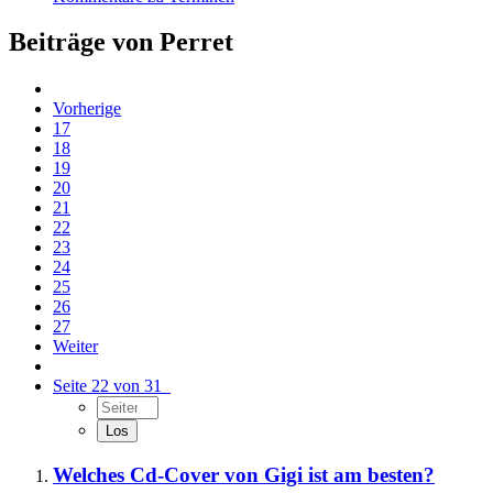
Beiträge von Perret
Vorherige
17
18
19
20
21
22
23
24
25
26
27
Weiter
Seite 22 von 31
Welches Cd-Cover von Gigi ist am besten?