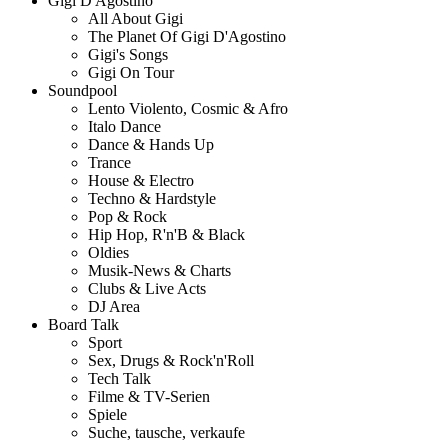
Gigi D'Agostino
All About Gigi
The Planet Of Gigi D'Agostino
Gigi's Songs
Gigi On Tour
Soundpool
Lento Violento, Cosmic & Afro
Italo Dance
Dance & Hands Up
Trance
House & Electro
Techno & Hardstyle
Pop & Rock
Hip Hop, R'n'B & Black
Oldies
Musik-News & Charts
Clubs & Live Acts
DJ Area
Board Talk
Sport
Sex, Drugs & Rock'n'Roll
Tech Talk
Filme & TV-Serien
Spiele
Suche, tausche, verkaufe