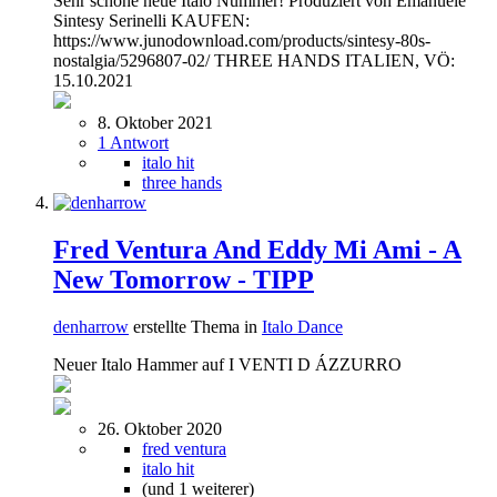
Sehr schöne neue Italo Nummer! Produziert von Emanuele
Sintesy Serinelli KAUFEN:
https://www.junodownload.com/products/sintesy-80s-
nostalgia/5296807-02/ THREE HANDS ITALIEN, VÖ:
15.10.2021
8. Oktober 2021
1 Antwort
italo hit
three hands
Fred Ventura And Eddy Mi Ami - A
New Tomorrow - TIPP
denharrow
erstellte Thema in
Italo Dance
Neuer Italo Hammer auf I VENTI D ÁZZURRO
26. Oktober 2020
fred ventura
italo hit
(und 1 weiterer)