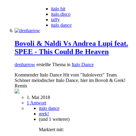
italo hit
italo.disco
taffy
italo dance
Bovoli & Naldi Vs Andrea Lupi feat.
SPEE - This Could Be Heaven
denharrow
erstellte Thema in
Italo Dance
Kommender Italo Dance Hit vom "Italoloverz" Team.
Schöner melodischer Italo Dance, hier im Bovoli & Grek!
Remix
1. Mai 2018
1 Antwort
italo dance
grek!
(und 1 weiterer)
Markiert mit: