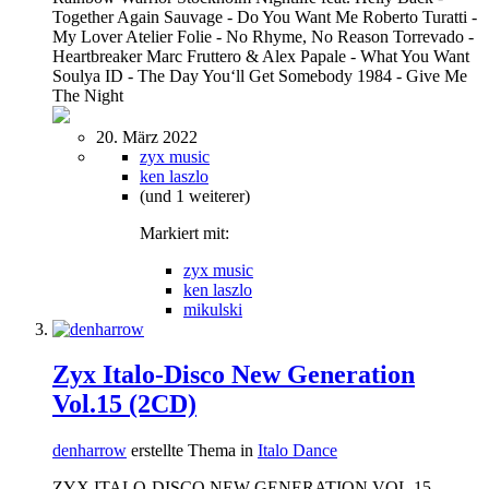
Together Again Sauvage - Do You Want Me Roberto Turatti -
My Lover Atelier Folie - No Rhyme, No Reason Torrevado -
Heartbreaker Marc Fruttero & Alex Papale - What You Want
Soulya ID - The Day You‘ll Get Somebody 1984 - Give Me
The Night
20. März 2022
zyx music
ken laszlo
(und 1 weiterer)
Markiert mit:
zyx music
ken laszlo
mikulski
Zyx Italo-Disco New Generation
Vol.15 (2CD)
denharrow
erstellte Thema in
Italo Dance
ZYX ITALO-DISCO NEW GENERATION VOL.15