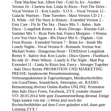
- Time Machine feat. Albert One - Cold As Ice - Another
Version 10 - Clueless feat. Linda Jo Rizzo - Feel The Drive -
Vocal Version 11 - Ken Laszlo - S.O.S. - Vocal Version 12 -
Galactic Warriors - Time Travelers - Maxi Version CD 2 1 -
D. White - All The Story Is History - Extended Version 2 -
Emy Care - Fly In The Sky - Dance Mix 3 - Italon - Italo
Disco - Longdrink Remix 4 - Boris Zhivago - Russian Girl -
Summer Mix 5 - Ryan Paris feat. Franca Morgano - I Wanna
Love You Once Again - 80s Dance Mix 6 - Digitalo - Girl
From Russia - Extended Version 7 - Brian Ice - Inside My
Lonely Nights - Vocal Version 8 - Romantic Avenue feat.
Michael Nolen - Dangerous Heart - TDHDriver Longdrink
Remix 9 - Italove feat. Ken Laszlo - Disco Queen - Flashback
Re-edit 10 - Peter Wilson - Lonely Is The Night - Matt Pop
Extended 11 - Linda Jo Rizzo feat. Fancy - Stronger Together
- Italo Disco Remix PROMOTION UND MARKETING
PRESSE: bundesweite Pressebemusterung,
Verlosungsaktionen in Tageszeitungen, Musikzeitschriften
wie GoodTimes, Soundcheck, Stereoplay, etc. RADIO:
Bemusterung diverser Online-Radios ONLINE: Promotion
über Italo Disco Foren, Facebook, ZYX youtube channel
VÖ: 28.03.2014 Sehr gute Zusammenstellung diesmal. Einige
Tipps kamen von mir :-) Wenn jetzt noch der
Rechtschreibfehler auf dem Cover geändert wird, dann gute
Leistung ZYX !