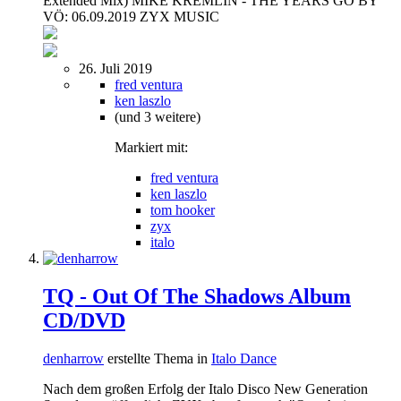
Extended Mix) MIKE KREMLIN - THE YEARS GO BY
VÖ: 06.09.2019 ZYX MUSIC
26. Juli 2019
fred ventura
ken laszlo
(und 3 weitere)
Markiert mit:
fred ventura
ken laszlo
tom hooker
zyx
italo
TQ - Out Of The Shadows Album
CD/DVD
denharrow
erstellte Thema in
Italo Dance
Nach dem großen Erfolg der Italo Disco New Generation