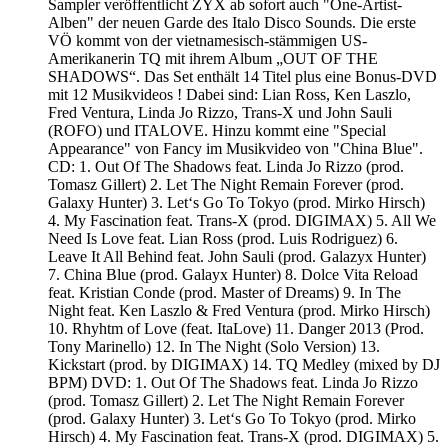
Sampler veröffentlicht ZYX ab sofort auch "One-Artist-
Alben" der neuen Garde des Italo Disco Sounds. Die erste
VÖ kommt von der vietnamesisch-stämmigen US-
Amerikanerin TQ mit ihrem Album „OUT OF THE
SHADOWS“. Das Set enthält 14 Titel plus eine Bonus-DVD
mit 12 Musikvideos ! Dabei sind: Lian Ross, Ken Laszlo,
Fred Ventura, Linda Jo Rizzo, Trans-X und John Sauli
(ROFO) und ITALOVE. Hinzu kommt eine "Special
Appearance" von Fancy im Musikvideo von "China Blue".
CD: 1. Out Of The Shadows feat. Linda Jo Rizzo (prod.
Tomasz Gillert) 2. Let The Night Remain Forever (prod.
Galaxy Hunter) 3. Let‘s Go To Tokyo (prod. Mirko Hirsch)
4. My Fascination feat. Trans-X (prod. DIGIMAX) 5. All We
Need Is Love feat. Lian Ross (prod. Luis Rodriguez) 6.
Leave It All Behind feat. John Sauli (prod. Galazyx Hunter)
7. China Blue (prod. Galayx Hunter) 8. Dolce Vita Reload
feat. Kristian Conde (prod. Master of Dreams) 9. In The
Night feat. Ken Laszlo & Fred Ventura (prod. Mirko Hirsch)
10. Rhyhtm of Love (feat. ItaLove) 11. Danger 2013 (Prod.
Tony Marinello) 12. In The Night (Solo Version) 13.
Kickstart (prod. by DIGIMAX) 14. TQ Medley (mixed by DJ
BPM) DVD: 1. Out Of The Shadows feat. Linda Jo Rizzo
(prod. Tomasz Gillert) 2. Let The Night Remain Forever
(prod. Galaxy Hunter) 3. Let‘s Go To Tokyo (prod. Mirko
Hirsch) 4. My Fascination feat. Trans-X (prod. DIGIMAX) 5.