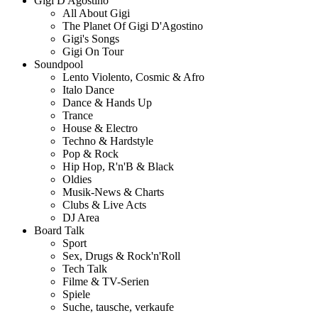
Gigi D'Agostino
All About Gigi
The Planet Of Gigi D'Agostino
Gigi's Songs
Gigi On Tour
Soundpool
Lento Violento, Cosmic & Afro
Italo Dance
Dance & Hands Up
Trance
House & Electro
Techno & Hardstyle
Pop & Rock
Hip Hop, R'n'B & Black
Oldies
Musik-News & Charts
Clubs & Live Acts
DJ Area
Board Talk
Sport
Sex, Drugs & Rock'n'Roll
Tech Talk
Filme & TV-Serien
Spiele
Suche, tausche, verkaufe