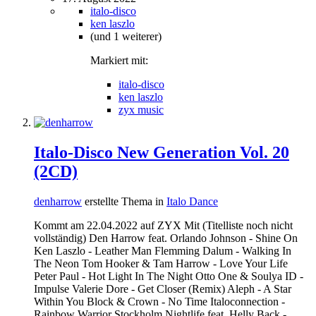
italo-disco
ken laszlo
(und 1 weiterer)
Markiert mit:
italo-disco
ken laszlo
zyx music
Italo-Disco New Generation Vol. 20
(2CD)
denharrow
erstellte Thema in
Italo Dance
Kommt am 22.04.2022 auf ZYX Mit (Titelliste noch nicht
vollständig) Den Harrow feat. Orlando Johnson - Shine On
Ken Laszlo - Leather Man Flemming Dalum - Walking In
The Neon Tom Hooker & Tam Harrow - Love Your Life
Peter Paul - Hot Light In The Night Otto One & Soulya ID -
Impulse Valerie Dore - Get Closer (Remix) Aleph - A Star
Within You Block & Crown - No Time Italoconnection -
Rainbow Warrior Stockholm Nightlife feat. Helly Back -