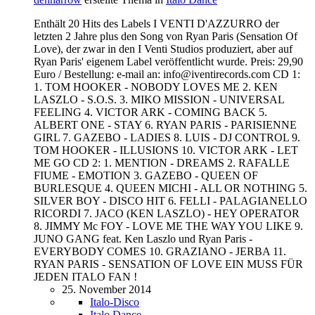
Enthält 20 Hits des Labels I VENTI D'AZZURRO der
letzten 2 Jahre plus den Song von Ryan Paris (Sensation Of
Love), der zwar in den I Venti Studios produziert, aber auf
Ryan Paris' eigenem Label veröffentlicht wurde. Preis: 29,90
Euro / Bestellung: e-mail an: info@iventirecords.com CD 1:
1. TOM HOOKER - NOBODY LOVES ME 2. KEN
LASZLO - S.O.S. 3. MIKO MISSION - UNIVERSAL
FEELING 4. VICTOR ARK - COMING BACK 5.
ALBERT ONE - STAY 6. RYAN PARIS - PARISIENNE
GIRL 7. GAZEBO - LADIES 8. LUIS - DJ CONTROL 9.
TOM HOOKER - ILLUSIONS 10. VICTOR ARK - LET
ME GO CD 2: 1. MENTION - DREAMS 2. RAFALLE
FIUME - EMOTION 3. GAZEBO - QUEEN OF
BURLESQUE 4. QUEEN MICHI - ALL OR NOTHING 5.
SILVER BOY - DISCO HIT 6. FELLI - PALAGIANELLO
RICORDI 7. JACO (KEN LASZLO) - HEY OPERATOR
8. JIMMY Mc FOY - LOVE ME THE WAY YOU LIKE 9.
JUNO GANG feat. Ken Laszlo und Ryan Paris -
EVERYBODY COMES 10. GRAZIANO - JERBA 11.
RYAN PARIS - SENSATION OF LOVE EIN MUSS FÜR
JEDEN ITALO FAN !
25. November 2014
Italo-Disco
Italo Dance