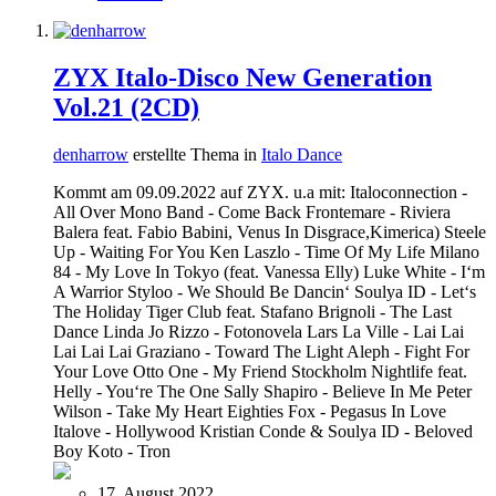
ZYX Italo-Disco New Generation
Vol.21 (2CD)
denharrow
erstellte Thema in
Italo Dance
Kommt am 09.09.2022 auf ZYX. u.a mit: Italoconnection -
All Over Mono Band - Come Back Frontemare - Riviera
Balera feat. Fabio Babini, Venus In Disgrace,Kimerica) Steele
Up - Waiting For You Ken Laszlo - Time Of My Life Milano
84 - My Love In Tokyo (feat. Vanessa Elly) Luke White - I‘m
A Warrior Styloo - We Should Be Dancin‘ Soulya ID - Let‘s
The Holiday Tiger Club feat. Stafano Brignoli - The Last
Dance Linda Jo Rizzo - Fotonovela Lars La Ville - Lai Lai
Lai Lai Lai Graziano - Toward The Light Aleph - Fight For
Your Love Otto One - My Friend Stockholm Nightlife feat.
Helly - You‘re The One Sally Shapiro - Believe In Me Peter
Wilson - Take My Heart Eighties Fox - Pegasus In Love
Italove - Hollywood Kristian Conde & Soulya ID - Beloved
Boy Koto - Tron
17. August 2022