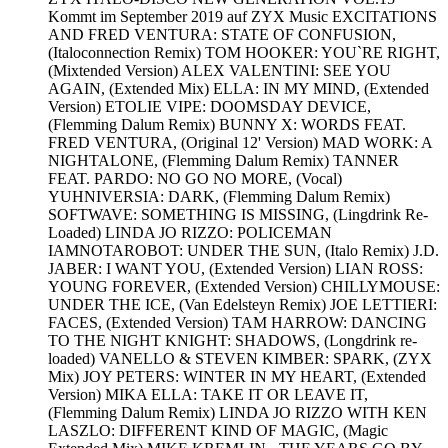
Kommt im September 2019 auf ZYX Music EXCITATIONS
AND FRED VENTURA: STATE OF CONFUSION,
(Italoconnection Remix) TOM HOOKER: YOU`RE RIGHT,
(Mixtended Version) ALEX VALENTINI: SEE YOU
AGAIN, (Extended Mix) ELLA: IN MY MIND, (Extended
Version) ETOLIE VIPE: DOOMSDAY DEVICE,
(Flemming Dalum Remix) BUNNY X: WORDS FEAT.
FRED VENTURA, (Original 12' Version) MAD WORK: A
NIGHTALONE, (Flemming Dalum Remix) TANNER
FEAT. PARDO: NO GO NO MORE, (Vocal)
YUHNIVERSIA: DARK, (Flemming Dalum Remix)
SOFTWAVE: SOMETHING IS MISSING, (Lingdrink Re-
Loaded) LINDA JO RIZZO: POLICEMAN
IAMNOTAROBOT: UNDER THE SUN, (Italo Remix) J.D.
JABER: I WANT YOU, (Extended Version) LIAN ROSS:
YOUNG FOREVER, (Extended Version) CHILLYMOUSE:
UNDER THE ICE, (Van Edelsteyn Remix) JOE LETTIERI:
FACES, (Extended Version) TAM HARROW: DANCING
TO THE NIGHT KNIGHT: SHADOWS, (Longdrink re-
loaded) VANELLO & STEVEN KIMBER: SPARK, (ZYX
Mix) JOY PETERS: WINTER IN MY HEART, (Extended
Version) MIKA ELLA: TAKE IT OR LEAVE IT,
(Flemming Dalum Remix) LINDA JO RIZZO WITH KEN
LASZLO: DIFFERENT KIND OF MAGIC, (Magic