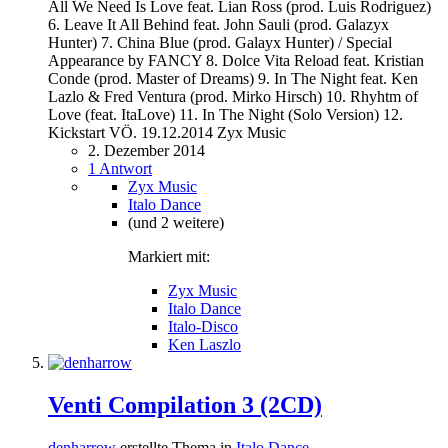
All We Need Is Love feat. Lian Ross (prod. Luis Rodriguez)
6. Leave It All Behind feat. John Sauli (prod. Galazyx
Hunter) 7. China Blue (prod. Galayx Hunter) / Special
Appearance by FANCY 8. Dolce Vita Reload feat. Kristian
Conde (prod. Master of Dreams) 9. In The Night feat. Ken
Lazlo & Fred Ventura (prod. Mirko Hirsch) 10. Rhyhtm of
Love (feat. ItaLove) 11. In The Night (Solo Version) 12.
Kickstart VÖ. 19.12.2014 Zyx Music
2. Dezember 2014
1 Antwort
Zyx Music
Italo Dance
(und 2 weitere)
Markiert mit:
Zyx Music
Italo Dance
Italo-Disco
Ken Laszlo
Venti Compilation 3 (2CD)
denharrow
erstellte Thema in
Italo Dance