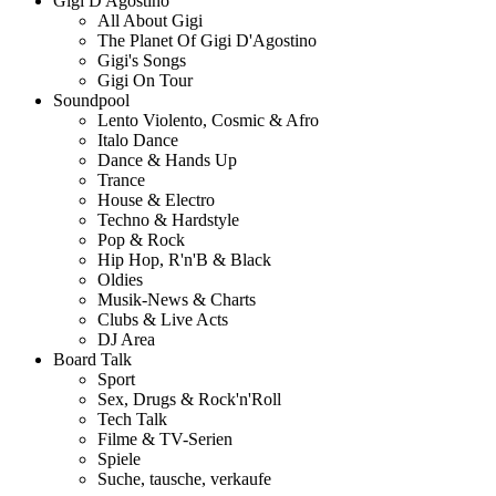
Gigi D'Agostino
All About Gigi
The Planet Of Gigi D'Agostino
Gigi's Songs
Gigi On Tour
Soundpool
Lento Violento, Cosmic & Afro
Italo Dance
Dance & Hands Up
Trance
House & Electro
Techno & Hardstyle
Pop & Rock
Hip Hop, R'n'B & Black
Oldies
Musik-News & Charts
Clubs & Live Acts
DJ Area
Board Talk
Sport
Sex, Drugs & Rock'n'Roll
Tech Talk
Filme & TV-Serien
Spiele
Suche, tausche, verkaufe