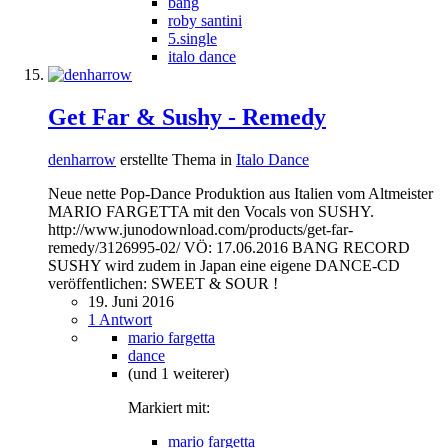
bang
roby santini
5.single
italo dance
Get Far & Sushy - Remedy
denharrow
erstellte Thema in
Italo Dance
Neue nette Pop-Dance Produktion aus Italien vom Altmeister
MARIO FARGETTA mit den Vocals von SUSHY.
http://www.junodownload.com/products/get-far-
remedy/3126995-02/ VÖ: 17.06.2016 BANG RECORD
SUSHY wird zudem in Japan eine eigene DANCE-CD
veröffentlichen: SWEET & SOUR !
19. Juni 2016
1 Antwort
mario fargetta
dance
(und 1 weiterer)
Markiert mit:
mario fargetta