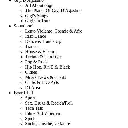
Gigi D'Agostino
All About Gigi
The Planet Of Gigi D'Agostino
Gigi's Songs
Gigi On Tour
Soundpool
Lento Violento, Cosmic & Afro
Italo Dance
Dance & Hands Up
Trance
House & Electro
Techno & Hardstyle
Pop & Rock
Hip Hop, R'n'B & Black
Oldies
Musik-News & Charts
Clubs & Live Acts
DJ Area
Board Talk
Sport
Sex, Drugs & Rock'n'Roll
Tech Talk
Filme & TV-Serien
Spiele
Suche, tausche, verkaufe