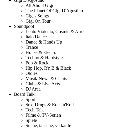
Gigi D'Agostino
All About Gigi
The Planet Of Gigi D'Agostino
Gigi's Songs
Gigi On Tour
Soundpool
Lento Violento, Cosmic & Afro
Italo Dance
Dance & Hands Up
Trance
House & Electro
Techno & Hardstyle
Pop & Rock
Hip Hop, R'n'B & Black
Oldies
Musik-News & Charts
Clubs & Live Acts
DJ Area
Board Talk
Sport
Sex, Drugs & Rock'n'Roll
Tech Talk
Filme & TV-Serien
Spiele
Suche, tausche, verkaufe