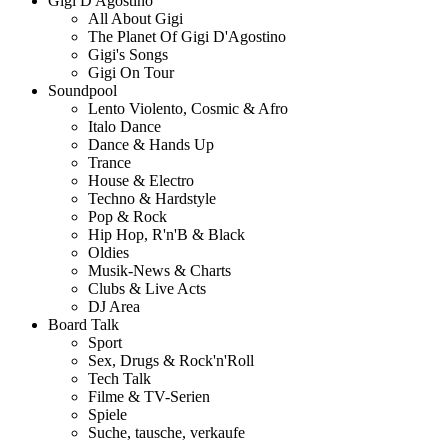
Gigi D'Agostino
All About Gigi
The Planet Of Gigi D'Agostino
Gigi's Songs
Gigi On Tour
Soundpool
Lento Violento, Cosmic & Afro
Italo Dance
Dance & Hands Up
Trance
House & Electro
Techno & Hardstyle
Pop & Rock
Hip Hop, R'n'B & Black
Oldies
Musik-News & Charts
Clubs & Live Acts
DJ Area
Board Talk
Sport
Sex, Drugs & Rock'n'Roll
Tech Talk
Filme & TV-Serien
Spiele
Suche, tausche, verkaufe