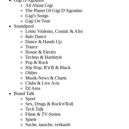
Gigi D'Agostino
All About Gigi
The Planet Of Gigi D'Agostino
Gigi's Songs
Gigi On Tour
Soundpool
Lento Violento, Cosmic & Afro
Italo Dance
Dance & Hands Up
Trance
House & Electro
Techno & Hardstyle
Pop & Rock
Hip Hop, R'n'B & Black
Oldies
Musik-News & Charts
Clubs & Live Acts
DJ Area
Board Talk
Sport
Sex, Drugs & Rock'n'Roll
Tech Talk
Filme & TV-Serien
Spiele
Suche, tausche, verkaufe