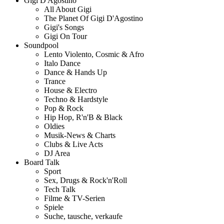
Gigi D'Agostino
All About Gigi
The Planet Of Gigi D'Agostino
Gigi's Songs
Gigi On Tour
Soundpool
Lento Violento, Cosmic & Afro
Italo Dance
Dance & Hands Up
Trance
House & Electro
Techno & Hardstyle
Pop & Rock
Hip Hop, R'n'B & Black
Oldies
Musik-News & Charts
Clubs & Live Acts
DJ Area
Board Talk
Sport
Sex, Drugs & Rock'n'Roll
Tech Talk
Filme & TV-Serien
Spiele
Suche, tausche, verkaufe