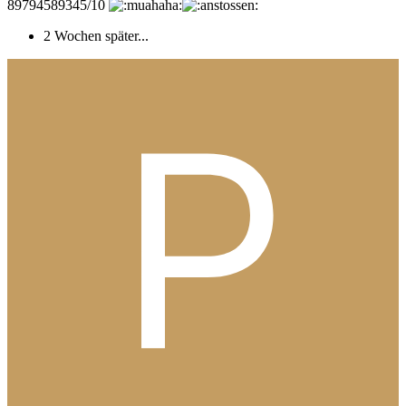
89794589345/10
2 Wochen später...