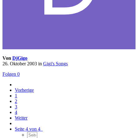
Von
DjGigo
26. Oktober 2003
in
Gigi's Songs
Folgen
0
Vorherige
1
2
3
4
Weiter
Seite 4 von 4