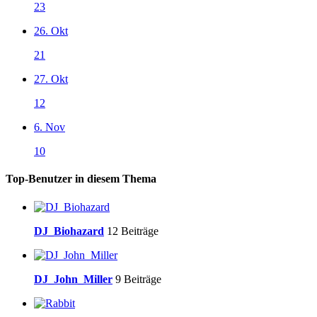
23
26. Okt
21
27. Okt
12
6. Nov
10
Top-Benutzer in diesem Thema
DJ_Biohazard
12 Beiträge
DJ_John_Miller
9 Beiträge