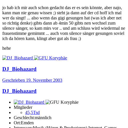
jo hab ich mir auch schon gedacht das er es sein könnte, aber najo,
kann man nie genau wissen ;) steht ja dann auf der cd hoff ich mal
wer da singt! ... also wenn das gigi gesungen hat (was ich aber net
so richtig denke) gibts dann ab 4min 50 gibts nen wechsel zum
silence sänger, so kam mirs vor .. und am schluss wird wiedermal ne
frauenstimme gemimmt ... auch vom silence sänger gesungen soviel
ich da hören kann, klingt aber gut als frau ;)
hehe
DJ_Biohazard
Geschrieben
19. November 2003
DJ_Biohazard
Mitglieder
45,5Tsd
Geschlecht:
männlich
Ort:
Emden
Interessen:
Musik (Hören & Produzieren) Internet, Games,