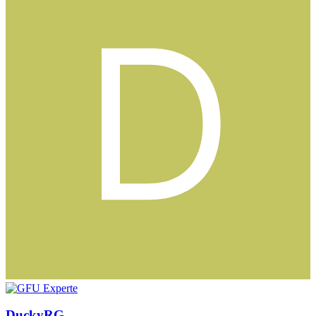
DuckyRG