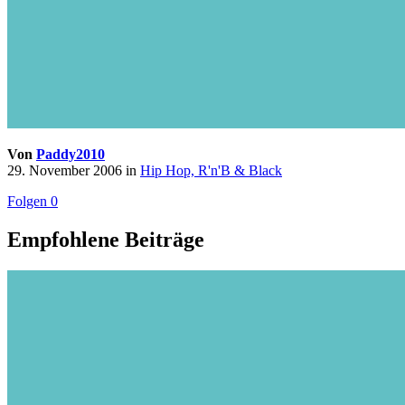
Von
Paddy2010
29. November 2006
in
Hip Hop, R'n'B & Black
Folgen
0
Empfohlene Beiträge