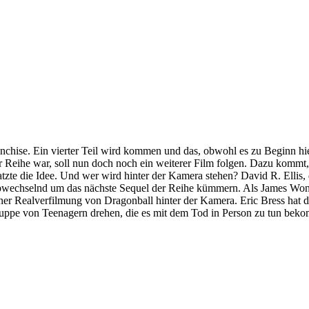
ranchise. Ein vierter Teil wird kommen und das, obwohl es zu Beginn hi
m der Reihe war, soll nun doch noch ein weiterer Film folgen. Dazu komm
tzte die Idee. Und wer wird hinter der Kamera stehen? David R. Ellis, 
wechselnd um das nächste Sequel der Reihe kümmern. Als James Wong 
er Realverfilmung von Dragonball hinter der Kamera. Eric Bress hat d
Gruppe von Teenagern drehen, die es mit dem Tod in Person zu tun bekom