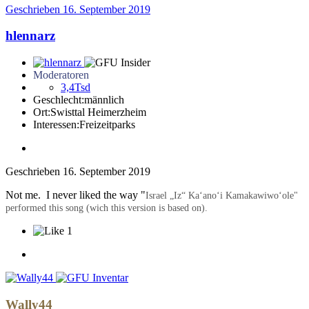
Geschrieben
16. September 2019
hlennarz
Moderatoren
3,4Tsd
Geschlecht:
männlich
Ort:
Swisttal Heimerzheim
Interessen:
Freizeitparks
Geschrieben
16. September 2019
Not me. I never liked the way "
Israel „Iz“ Kaʻanoʻi Kamakawiwoʻole"
performed this song (wich this version is based on).
1
Wally44