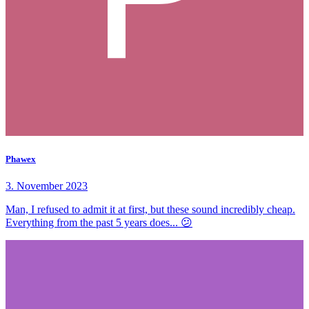
Phawex
3. November 2023
Man, I refused to admit it at first, but these sound incredibly cheap.
Everything from the past 5 years does... 😕