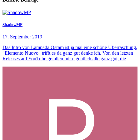
ShadowMP
17. September 2019
Das Intro von Lampada Osram ist ja mal eine schöne Überraschung,
"Elemento Nuovo" trifft es da ganz gut denke ich. Von den letzten
Releases auf YouTube gefallen mir eigentlich alle ganz gut, die