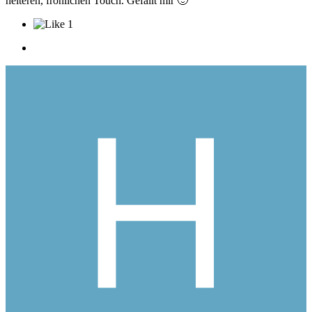
heiteren, fröhlichen Touch. Gefällt mir
🙂
1