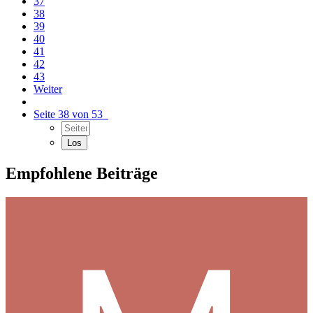
37
38
39
40
41
42
43
Weiter
Seite 38 von 53
Empfohlene Beiträge