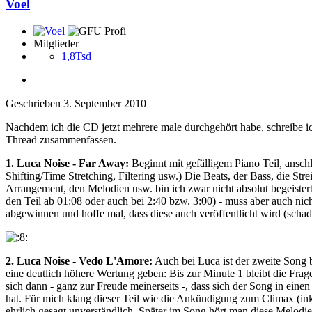
Voel
Mitglieder
1,8Tsd
Geschrieben
3. September 2010
Nachdem ich die CD jetzt mehrere male durchgehört habe, schreibe ich
Thread zusammenfassen.
1. Luca Noise - Far Away:
Beginnt mit gefälligem Piano Teil, ansch
Shifting/Time Stretching, Filtering usw.) Die Beats, der Bass, die S
Arrangement, den Melodien usw. bin ich zwar nicht absolut begeister
den Teil ab 01:08 oder auch bei 2:40 bzw. 3:00) - muss aber auch nic
abgewinnen und hoffe mal, dass diese auch veröffentlicht wird (schade
2. Luca Noise - Vedo L'Amore:
Auch bei Luca ist der zweite Song be
eine deutlich höhere Wertung geben: Bis zur Minute 1 bleibt die F
sich dann - ganz zur Freude meinerseits -, dass sich der Song in eine
hat. Für mich klang dieser Teil wie die Ankündigung zum Climax (ink
ehrlich gesagt unverständlich. Später im Song hört man diese Melodi