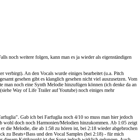
alls noch weitere folgen, kann man es ja wieder als eigenständigen
verbirgt). An den Vocals wurde einiges bearbeitet (u.a. Pitch
sgesamt gesehen gibt es klanglich gesehen nicht viel auszusetzen. Vom
hätte man noch eine Synth Melodie hinzufügen können (ich denke da an
 (siehe Way of Life Trailer auf Youtube) noch einiges mehr
"Farfuglia". Gab ich bei Farfuglia noch 4/10 so muss man hier jedoch
er ob wohl doch noch Harmonien/Melodien hinzukommen. Ab 1:05 zeigt
 er die Melodie, die ab 1:58 zu hören ist, bei 2:18 wieder abgebrochen
ück zu Beats+Bass und den Vocal Samples (bei 2:18) - für mich
er diesem Kritikpunkt ist der Song jedoch wirklich gelungen. Auch