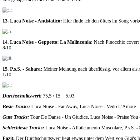
13. Luca Noise - Antistatico:
Hier finde ich den öfters im Song vor
14. Luca Noise - Geppetto: La Malinconia:
Nach Pinocchio covert 
8/10.
15. P.s.S. - Sahara:
Meiner Meinung nach überflüssig, vor allem als A
1/10.
Durchschnittswert:
75,5 / 15 = 5,03
Beste Tracks:
Luca Noise - Far Away, Luca Noise - Vedo L'Amore
Gute Tracks:
Tour De Danse - Un Giudice, Luca Noise - Praise You (
Schlechteste Tracks:
Luca Noise - Affaticamento Muscolare, P.s.S. -
Fazit:
Der Durchschnittswert liegt etwas unter dem Wert von Gigi's Ie