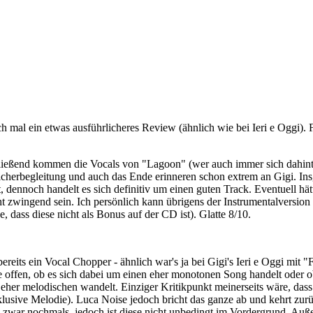
 mal ein etwas ausführlicheres Review (ähnlich wie bei Ieri e Oggi). F
ließend kommen die Vocals von "Lagoon" (wer auch immer sich dahinter 
treicherbegleitung und auch das Ende erinneren schon extrem an Gigi. In
t, dennoch handelt es sich definitiv um einen guten Track. Eventuell 
ht zwingend sein. Ich persönlich kann übrigens der Instrumentalversion
, dass diese nicht als Bonus auf der CD ist). Glatte 8/10.
reits ein Vocal Chopper - ähnlich war's ja bei Gigi's Ieri e Oggi mit 
rage offen, ob es sich dabei um einen eher monotonen Song handelt od
n eher melodischen wandelt. Einziger Kritikpunkt meinerseits wäre, dass
lusive Melodie). Luca Noise jedoch bricht das ganze ab und kehrt zur
e zwar nochmals, jedoch ist diese nicht unbedingt im Vordergrund. Auß