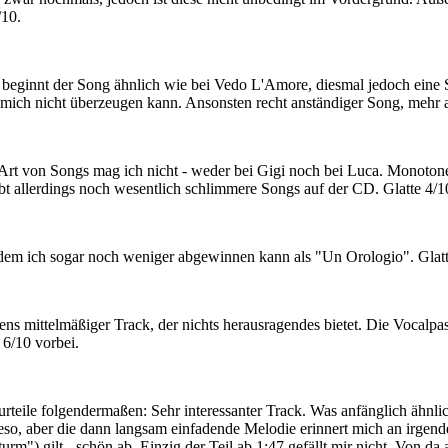
/10.
beginnt der Song ähnlich wie bei Vedo L'Amore, diesmal jedoch eine Sp
mich nicht überzeugen kann. Ansonsten recht anständiger Song, mehr all
rt von Songs mag ich nicht - weder bei Gigi noch bei Luca. Monotoner 
ibt allerdings noch wesentlich schlimmere Songs auf der CD. Glatte 4/1
dem ich sogar noch weniger abgewinnen kann als "Un Orologio". Glatt
ens mittelmäßiger Track, der nichts herausragendes bietet. Die Vocalpa
 6/10 vorbei.
urteile folgendermaßen: Sehr interessanter Track. Was anfänglich ähnli
so, aber die dann langsam einfadende Melodie erinnert mich an irgen
urm") gilt - schön ab. Einzig der Teil ab 1:47 gefällt mir nicht. Von 