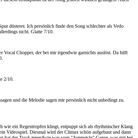
ur düsterer. Ich persönlich finde den Song schlechter als Vedo
erdings nicht. Glatte 7/10.
Vocal Chopper, der bei mir irgendwie garnichts auslöst. Da hilft
0.
e 2/10.
ssagen und die Melodie sagen mir persönlich nicht unbedingt zu.
ch wie ein Regentropfen klingt, entpuppt sich als rhythmischer Klang
dein Videospiel. Diesmal wird der Climax schön aufgebaut und dann
da an hat der Track irgendwie was vom "Jumpstyle" Genre, was mir bei