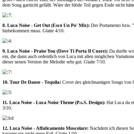
dem Song garnicht gefällt. Wäre der blöde Teil gegen Ende nicht hätte
8. Luca Noise - Get Out (Esco Un Po' Mix):
Der Portamento bzw. "Ga
hinbekommen muss. Glatte 4/10.
9. Luca Noise - Praise You (Dove Ti Porta Il Cuore):
Da durfte woh
ein, die dann auch ordentlich von Luca mit allen möglichen Variation
dieser neuen Version die Melodie sehr gut. Glatte 7/10.
10. Tour De Danse - Tequila:
Cover des gleichnamigen Songs von Ch
11. Luca Noise - Luca Noise Theme (P.s.S. Design):
Hat Luca da et
3/10.
12. Luca Noise - Affaticamento Muscolare:
Nachdem ich diesen Son
kurzgesagt: nicht mein Fall. Glatte 1/10.