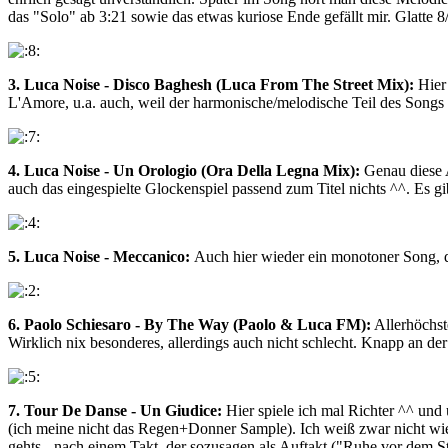
das "Solo" ab 3:21 sowie das etwas kuriose Ende gefällt mir. Glatte 8
3. Luca Noise - Disco Baghesh (Luca From The Street Mix):
Hier 
L'Amore, u.a. auch, weil der harmonische/melodische Teil des Songs 
4. Luca Noise - Un Orologio (Ora Della Legna Mix):
Genau diese A
auch das eingespielte Glockenspiel passend zum Titel nichts ^^. Es g
5. Luca Noise - Meccanico:
Auch hier wieder ein monotoner Song, 
6. Paolo Schiesaro - By The Way (Paolo & Luca FM):
Allerhöchst
Wirklich nix besonderes, allerdings auch nicht schlecht. Knapp an der
7. Tour De Danse - Un Giudice:
Hier spiele ich mal Richter ^^ und 
(ich meine nicht das Regen+Donner Sample). Ich weiß zwar nicht wie
gehts - nach einem Takt, der sozusagen als Auftakt ("Ruhe vor dem St