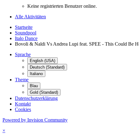
Keine registrierten Benutzer online.
Alle Aktivitäten
Startseite
Soundpool
Italo Dance
Bovoli & Naldi Vs Andrea Lupi feat. SPEE - This Could Be 
Sprache
English (USA)
Deutsch (Standard)
Italiano
Theme
Blau
Gold (Standard)
Datenschutzerklärung
Kontakt
Cookies
Powered by Invision Community
×