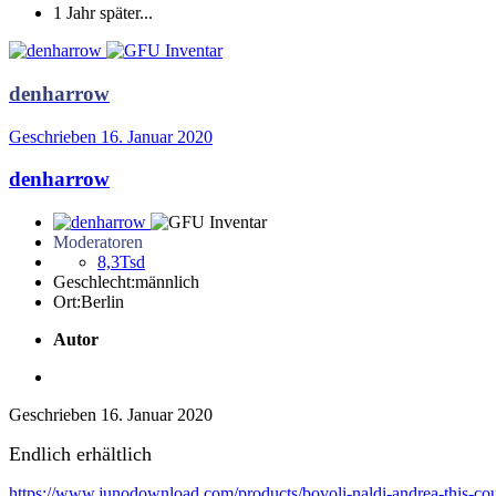
1 Jahr später...
denharrow
Geschrieben
16. Januar 2020
denharrow
Moderatoren
8,3Tsd
Geschlecht:
männlich
Ort:
Berlin
Autor
Geschrieben
16. Januar 2020
Endlich erhältlich
https://www.junodownload.com/products/bovoli-naldi-andrea-this-c