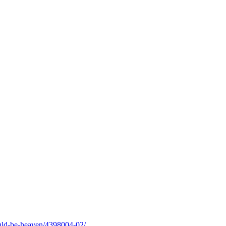
ould-be-heaven/4398004-02/