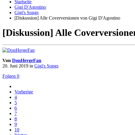
Startseite
Gigi D'Agostino
Gigi's Songs
[Diskussion] Alle Coverversionen von Gigi D'Agostino
[Diskussion] Alle Coverversione
Von
DonHergeFan
20. Juni 2019
in
Gigi's Songs
Folgen
0
Vorherige
4
5
6
7
8
9
10