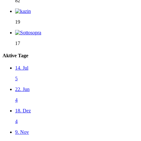
82
19
17
Aktive Tage
14. Jul
5
22. Jun
4
18. Dez
4
9. Nov