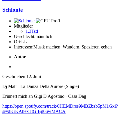
Schlonte
Mitglieder
1,3Tsd
Geschlecht:
männlich
Ort:
LL
Interessen:
Musik machen, Wandern, Spazieren gehen
Autor
Geschrieben
12. Juni
Dj Matt - La Danza Della Aurore (Single)
Erinnert mich an Gigi D'Agostino - Casa Dag
https://open.spotify.com/track/0HEMDres9MBZbzb5pM1Gxl?
si=dKrKAhexTtG-Bjl0uwMACA