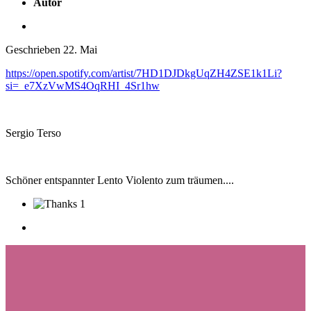
Autor
Geschrieben
22. Mai
https://open.spotify.com/artist/7HD1DJDkgUqZH4ZSE1k1Li?
si=_e7XzVwMS4OqRHI_4Sr1hw
Sergio Terso
Schöner entspannter Lento Violento zum träumen....
1