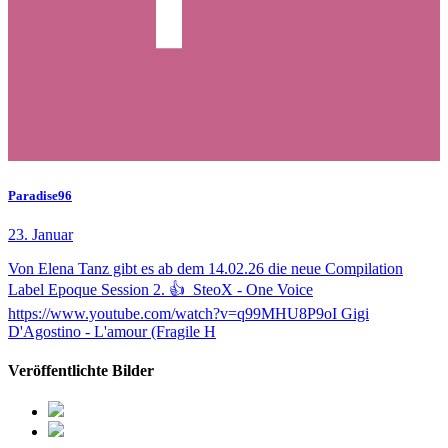
Paradise96
23. Januar
Von Elena Tanz gibt es ab dem 14.02.26 die neue Compilation
Label Epoque Session 2. 👍 SteoX - One Voice
https://www.youtube.com/watch?v=q99MHU8P9oI Gigi
D'Agostino - L'amour (Fragile H
Veröffentlichte Bilder