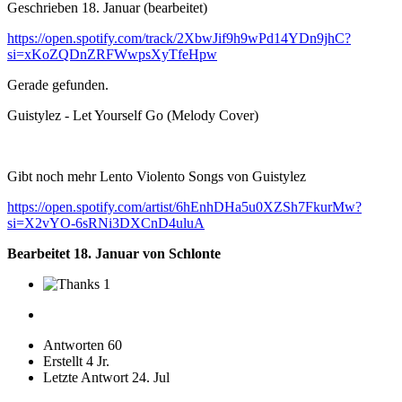
Geschrieben
18. Januar
(bearbeitet)
https://open.spotify.com/track/2XbwJif9h9wPd14YDn9jhC?
si=xKoZQDnZRFWwpsXyTfeHpw
Gerade gefunden.
Guistylez - Let Yourself Go (Melody Cover)
Gibt noch mehr Lento Violento Songs von Guistylez
https://open.spotify.com/artist/6hEnhDHa5u0XZSh7FkurMw?
si=X2vYO-6sRNi3DXCnD4uluA
Bearbeitet
18. Januar
von Schlonte
1
Antworten
60
Erstellt
4 Jr.
Letzte Antwort
24. Jul