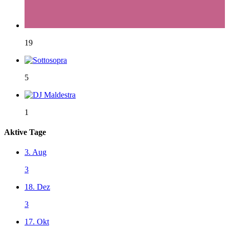
19
5
1
Aktive Tage
3. Aug
3
18. Dez
3
17. Okt