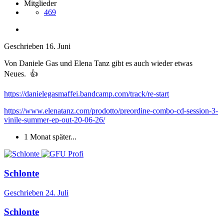
Mitglieder
469
Geschrieben
16. Juni
Von Daniele Gas und Elena Tanz gibt es auch wieder etwas
Neues.
👍
https://danielegasmaffei.bandcamp.com/track/re-start
https://www.elenatanz.com/prodotto/preordine-combo-cd-session-3-
vinile-summer-ep-out-20-06-26/
1 Monat später...
Schlonte
Geschrieben
24. Juli
Schlonte