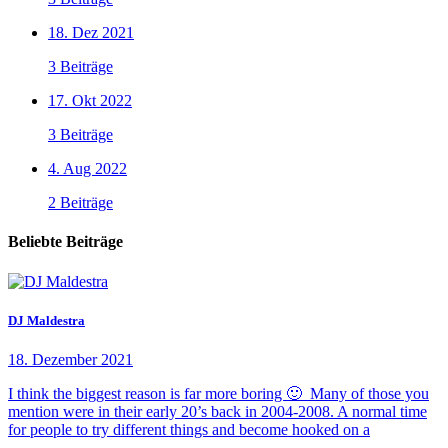
18. Dez 2021
3 Beiträge
17. Okt 2022
3 Beiträge
4. Aug 2022
2 Beiträge
Beliebte Beiträge
DJ Maldestra
18. Dezember 2021
I think the biggest reason is far more boring 🙂 Many of those you
mention were in their early 20’s back in 2004-2008. A normal time
for people to try different things and become hooked on a