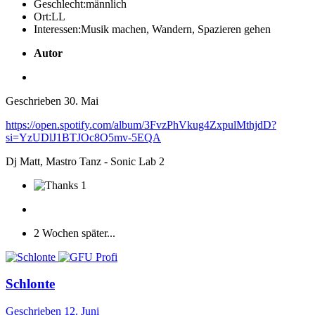
Geschlecht:
männlich
Ort:
LL
Interessen:
Musik machen, Wandern, Spazieren gehen
Autor
Geschrieben
30. Mai
https://open.spotify.com/album/3FvzPhVkug4ZxpulMthjdD?
si=YzUDlJ1BTJOc8O5mv-5EQA
Dj Matt, Mastro Tanz - Sonic Lab 2
1
2 Wochen später...
Schlonte
Geschrieben
12. Juni