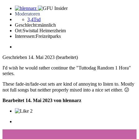
Moderatoren
3,4Tsd
Geschlecht:
männlich
Ort:
Swisttal Heimerzheim
Interessen:
Freizeitparks
Geschrieben
14. Mai 2023
(bearbeitet)
I'd wish he would rather continue the "Tuttodag Random 1 Hora"
series.
These fade-in/fade-out sets are kind of annoying to listen to. Mostly
not full songs but neither properly mixed into a nice set either.
😕
Bearbeitet
14. Mai 2023
von hlennarz
2