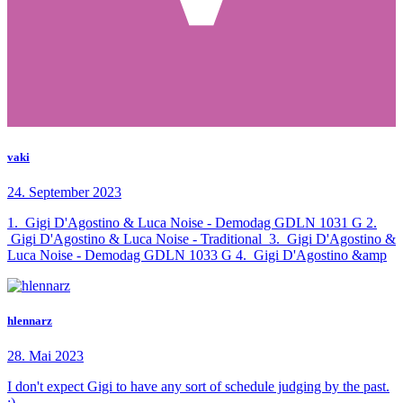
vaki
24. September 2023
1. Gigi D'Agostino & Luca Noise - Demodag GDLN 1031 G 2.
Gigi D'Agostino & Luca Noise - Traditional 3. Gigi D'Agostino &
Luca Noise - Demodag GDLN 1033 G 4. Gigi D'Agostino &amp
hlennarz
28. Mai 2023
I don't expect Gigi to have any sort of schedule judging by the past.
;)