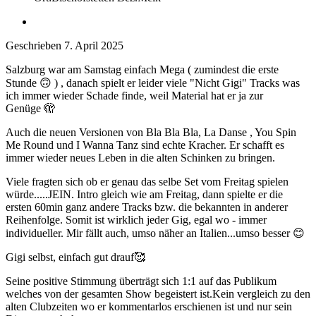
Geschrieben
7. April 2025
Salzburg war am Samstag einfach Mega ( zumindest die erste
Stunde
🙃
) , danach spielt er leider viele "Nicht Gigi" Tracks was
ich immer wieder Schade finde, weil Material hat er ja zur
Genüge
🫣
Auch die neuen Versionen von Bla Bla Bla, La Danse , You Spin
Me Round und I Wanna Tanz sind echte Kracher. Er schafft es
immer wieder neues Leben in die alten Schinken zu bringen.
Viele fragten sich ob er genau das selbe Set vom Freitag spielen
würde.....JEIN. Intro gleich wie am Freitag, dann spielte er die
ersten 60min ganz andere Tracks bzw. die bekannten in anderer
Reihenfolge. Somit ist wirklich jeder Gig, egal wo - immer
individueller. Mir fällt auch, umso näher an Italien...umso besser
😊
Gigi selbst, einfach gut drauf
🥰
Seine positive Stimmung überträgt sich 1:1 auf das Publikum
welches von der gesamten Show begeistert ist.Kein vergleich zu den
alten Clubzeiten wo er kommentarlos erschienen ist und nur sein