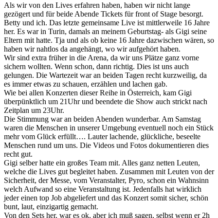
Als wir von den Lives erfahren haben, haben wir nicht lange
gezögert und für beide Abende Tickets für front of Stage besorgt.
Betty und ich. Das letzte gemeinsame Live ist mittlerweile 16 Jahre
her. Es war in Turin, damals an meinem Geburtstag- als Gigi seine
Eltern mit hatte. Tja und als ob keine 16 Jahre dazwischen wären, so
haben wir nahtlos da angehängt, wo wir aufgehört haben.
Wir sind extra früher in die Arena, da wir uns Plätze ganz vorne
sichern wollten. Wenn schon, dann richtig. Dies ist uns auch
gelungen. Die Wartezeit war an beiden Tagen recht kurzweilig, da
es immer etwas zu schauen, erzählen und lachen gab.
Wie bei allen Konzerten dieser Reihe in Österreich, kam Gigi
überpünktlich um 21Uhr und beendete die Show auch strickt nach
Zeitplan um 23Uhr.
Die Stimmung war an beiden Abenden wunderbar. Am Samstag
waren die Menschen in unserer Umgebung eventuell noch ein Stück
mehr vom Glück erfüllt…. Lauter lachende, glückliche, beseelte
Menschen rund um uns. Die Videos und Fotos dokumentieren dies
recht gut.
Gigi selber hatte ein großes Team mit. Alles ganz netten Leuten,
welche die Lives gut begleitet haben. Zusammen mit Leuten von der
Sicherheit, der Messe, vom Veranstalter, Pyro, schon ein Wahnsinn
welch Aufwand so eine Veranstaltung ist. Jedenfalls hat wirklich
jeder einen top Job abgeliefert und das Konzert somit sicher, schön
bunt, laut, einzigartig gemacht.
Von den Sets her, war es ok, aber ich muß sagen, selbst wenn er 2h