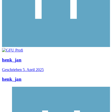
henk_jan
Geschrieben
5. April 2025
henk_jan