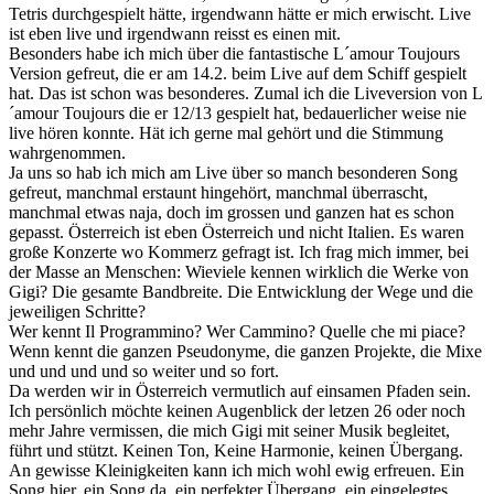
Tetris durchgespielt hätte, irgendwann hätte er mich erwischt. Live
ist eben live und irgendwann reisst es einen mit.
Besonders habe ich mich über die fantastische L´amour Toujours
Version gefreut, die er am 14.2. beim Live auf dem Schiff gespielt
hat. Das ist schon was besonderes. Zumal ich die Liveversion von L
´amour Toujours die er 12/13 gespielt hat, bedauerlicher weise nie
live hören konnte. Hät ich gerne mal gehört und die Stimmung
wahrgenommen.
Ja uns so hab ich mich am Live über so manch besonderen Song
gefreut, manchmal erstaunt hingehört, manchmal überrascht,
manchmal etwas naja, doch im grossen und ganzen hat es schon
gepasst. Österreich ist eben Österreich und nicht Italien. Es waren
große Konzerte wo Kommerz gefragt ist. Ich frag mich immer, bei
der Masse an Menschen: Wieviele kennen wirklich die Werke von
Gigi? Die gesamte Bandbreite. Die Entwicklung der Wege und die
jeweiligen Schritte?
Wer kennt Il Programmino? Wer Cammino? Quelle che mi piace?
Wenn kennt die ganzen Pseudonyme, die ganzen Projekte, die Mixe
und und und und so weiter und so fort.
Da werden wir in Österreich vermutlich auf einsamen Pfaden sein.
Ich persönlich möchte keinen Augenblick der letzen 26 oder noch
mehr Jahre vermissen, die mich Gigi mit seiner Musik begleitet,
führt und stützt. Keinen Ton, Keine Harmonie, keinen Übergang.
An gewisse Kleinigkeiten kann ich mich wohl ewig erfreuen. Ein
Song hier, ein Song da, ein perfekter Übergang, ein eingelegtes