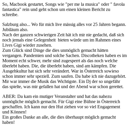
So, Macbook gestartet, Songs wie "per me la musica" oder " favola
fantastica" rein und geht schon um einen kleinen Bericht zu
schreibe.
Salzburg also... Wo für mich live mässig alles vor 25 Jahren begann.
Jubiläum also.
Nach der ganzen schwierigen Zeit hät ich mir nie gedacht, daß sich
noch jemals eine Gelegenheit bieten würde um im Rahmen eines
Lives Gigi wieder zusehen.
Zum Glück sind Dinge die dies unmöglich gemacht hätten
vergangen. Pandemien und solche Sachen. Discotheken haben es im
Moment echt schwer, mehr sind zugesperrt als das noch welche
überlebt haben. Die, die überlebt haben, sind am kämpfen. Die
Ausgehkultur hat sich sehr verändert. War in Österreich sowieso
schon immer sehr speziell. Zum saufen. Da habe ich nie dazugehört.
Mir war immer die Musik das Wichtigste. Ein Dj der so ungefähr
das spielte, was mir gefallen hat und der Abend war schon gerettet.
ABER: Da kam ein mutiger Veranstalter und hat das nahezu
unmögliche möglich gemacht. Für Gigi eine Bühne in Österreich
geschaffen. Ich kann nur den Hut ziehen vor so viel Engagement
und Können!
Ein großes Danke an alle, die dies überhaupt möglich gemacht
haben!