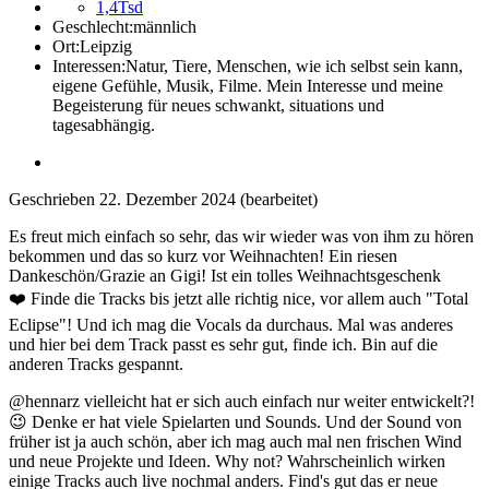
1,4Tsd
Geschlecht:
männlich
Ort:
Leipzig
Interessen:
Natur, Tiere, Menschen, wie ich selbst sein kann,
eigene Gefühle, Musik, Filme. Mein Interesse und meine
Begeisterung für neues schwankt, situations und
tagesabhängig.
Geschrieben
22. Dezember 2024
(bearbeitet)
Es freut mich einfach so sehr, das wir wieder was von ihm zu hören
bekommen und das so kurz vor Weihnachten! Ein riesen
Dankeschön/Grazie an Gigi! Ist ein tolles Weihnachtsgeschenk
❤️
Finde die Tracks bis jetzt alle richtig nice, vor allem auch "Total
Eclipse"! Und ich mag die Vocals da durchaus. Mal was anderes
und hier bei dem Track passt es sehr gut, finde ich. Bin auf die
anderen Tracks gespannt.
@hennarz vielleicht hat er sich auch einfach nur weiter entwickelt?!
😉
Denke er hat viele Spielarten und Sounds. Und der Sound von
früher ist ja auch schön, aber ich mag auch mal nen frischen Wind
und neue Projekte und Ideen. Why not? Wahrscheinlich wirken
einige Tracks auch live nochmal anders. Find's gut das er neue