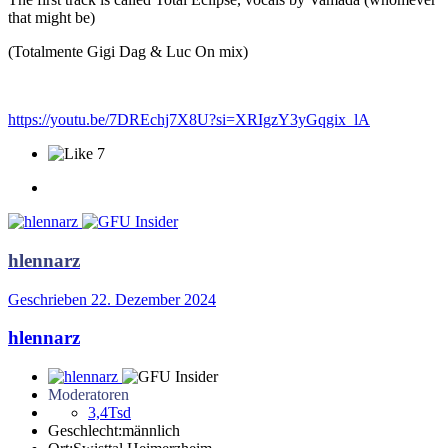
that might be)
(Totalmente Gigi Dag & Luc On mix)
https://youtu.be/7DREchj7X8U?si=XRIgzY3yGqgix_lA
7
hlennarz
Geschrieben
22. Dezember 2024
hlennarz
Moderatoren
3,4Tsd
Geschlecht:
männlich