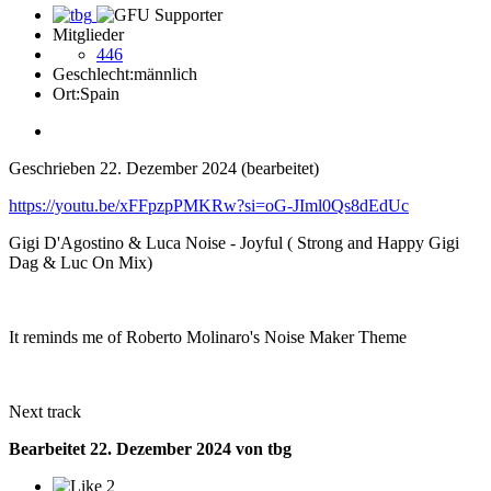
Mitglieder
446
Geschlecht:
männlich
Ort:
Spain
Geschrieben
22. Dezember 2024
(bearbeitet)
https://youtu.be/xFFpzpPMKRw?si=oG-JIml0Qs8dEdUc
Gigi D'Agostino & Luca Noise - Joyful ( Strong and Happy Gigi
Dag & Luc On Mix)
It reminds me of Roberto Molinaro's Noise Maker Theme
Next track
Bearbeitet
22. Dezember 2024
von tbg
2