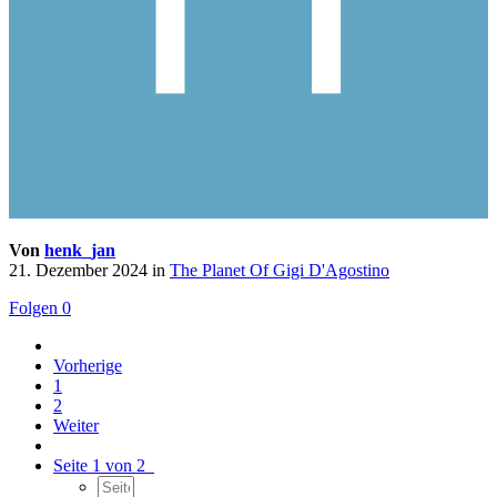
Von
henk_jan
21. Dezember 2024
in
The Planet Of Gigi D'Agostino
Folgen
0
Vorherige
1
2
Weiter
Seite 1 von 2