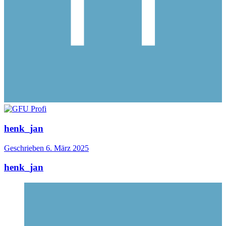
henk_jan
Geschrieben
6. März 2025
henk_jan