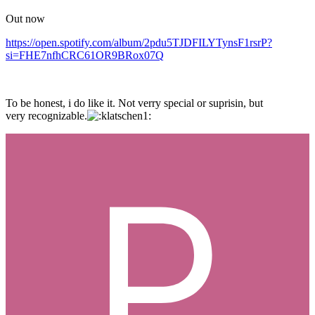
Out now
https://open.spotify.com/album/2pdu5TJDFILYTynsF1rsrP?
si=FHE7nfhCRC61OR9BRox07Q
To be honest, i do like it. Not verry special or suprisin, but
very recognizable.