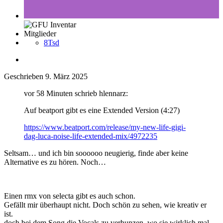
Mitglieder
8Tsd
Geschrieben
9. März 2025
vor 58 Minuten schrieb hlennarz:
Auf beatport gibt es eine Extended Version (4:27)
https://www.beatport.com/release/my-new-life-gigi-
dag-luca-noise-life-extended-mix/4972235
Seltsam… und ich bin soooooo neugierig, finde aber keine
Alternative es zu hören. Noch…
Einen rmx von selecta gibt es auch schon.
Gefällt mir überhaupt nicht. Doch schön zu sehen, wie kreativ er
ist.
doch bei dem Song die Vocals zu verhunzen, wo sie wirklich mal