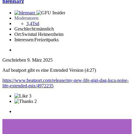
hlennarz
Moderatoren
3,4Tsd
Geschlecht:
männlich
Ort:
Swisttal Heimerzheim
Interessen:
Freizeitparks
Geschrieben
9. März 2025
Auf beatport gibt es eine Extended Version (4:27)
https://www.beatport.com/release/my-new-life-gigi-dag-luca-noise-
life-extended-mix/4972235
3
2