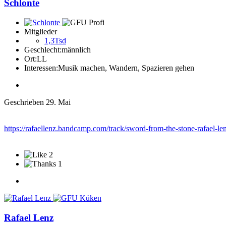
Schlonte
Mitglieder
1,3Tsd
Geschlecht:
männlich
Ort:
LL
Interessen:
Musik machen, Wandern, Spazieren gehen
Geschrieben
29. Mai
https://rafaellenz.bandcamp.com/track/sword-from-the-stone-rafael-le
2
1
Rafael Lenz