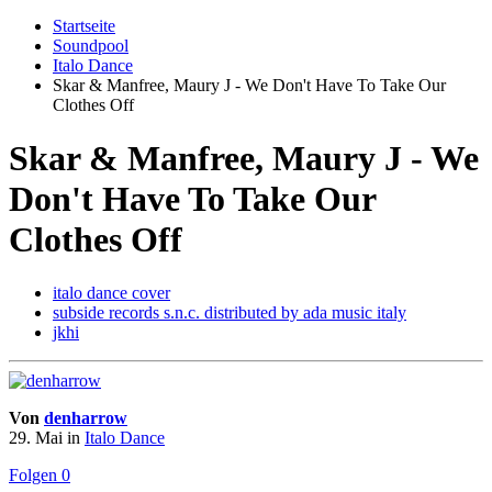
Startseite
Soundpool
Italo Dance
Skar & Manfree, Maury J - We Don't Have To Take Our
Clothes Off
Skar & Manfree, Maury J - We
Don't Have To Take Our
Clothes Off
italo dance cover
subside records s.n.c. distributed by ada music italy
jkhi
Von
denharrow
29. Mai
in
Italo Dance
Folgen
0