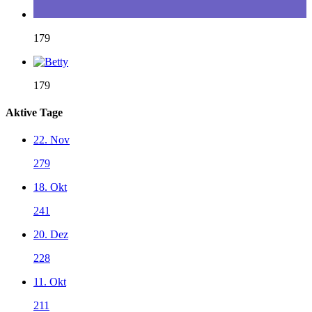
179
179
Aktive Tage
22. Nov
279
18. Okt
241
20. Dez
228
11. Okt
211