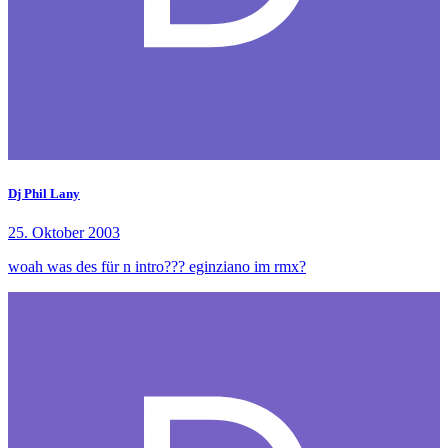
Dj Phil Lany
25. Oktober 2003
woah was des für n intro??? eginziano im rmx?