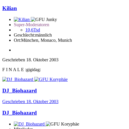
Kilian
Super-Moderatoren
10,6Tsd
Geschlecht:
männlich
Ort:
München, Monaco, Munich
Geschrieben
18. Oktober 2003
F I N A L E :gigidag:
DJ_Biohazard
Geschrieben
18. Oktober 2003
DJ_Biohazard