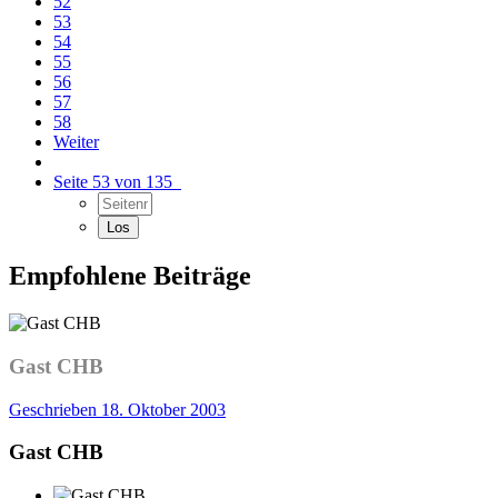
52
53
54
55
56
57
58
Weiter
Seite 53 von 135
Empfohlene Beiträge
Gast CHB
Geschrieben
18. Oktober 2003
Gast CHB