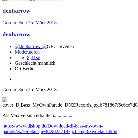
denharrow
Geschrieben
25. März 2018
denharrow
Moderatoren
8,3Tsd
Geschlecht:
männlich
Ort:
Berlin
Geschrieben
25. März 2018
Als Maxiversion erhältlich................
https://www.djshop.de/Download-dj-bass-my-own-
parade/ex/s~details,u~8490227197,p1~mp3/xe/details.html