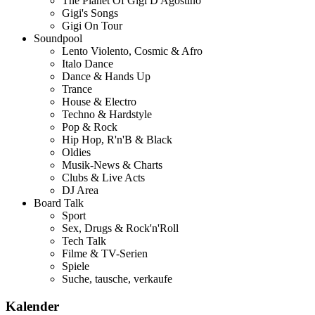
The Planet Of Gigi D'Agostino
Gigi's Songs
Gigi On Tour
Soundpool
Lento Violento, Cosmic & Afro
Italo Dance
Dance & Hands Up
Trance
House & Electro
Techno & Hardstyle
Pop & Rock
Hip Hop, R'n'B & Black
Oldies
Musik-News & Charts
Clubs & Live Acts
DJ Area
Board Talk
Sport
Sex, Drugs & Rock'n'Roll
Tech Talk
Filme & TV-Serien
Spiele
Suche, tausche, verkaufe
Kalender