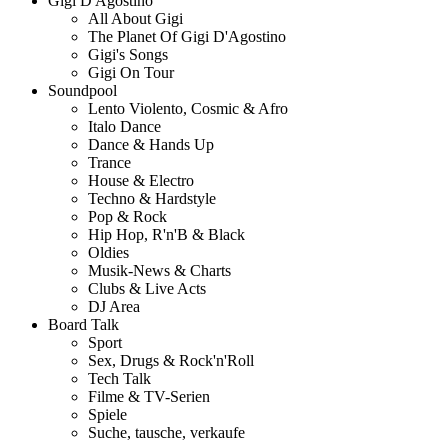
Gigi D'Agostino
All About Gigi
The Planet Of Gigi D'Agostino
Gigi's Songs
Gigi On Tour
Soundpool
Lento Violento, Cosmic & Afro
Italo Dance
Dance & Hands Up
Trance
House & Electro
Techno & Hardstyle
Pop & Rock
Hip Hop, R'n'B & Black
Oldies
Musik-News & Charts
Clubs & Live Acts
DJ Area
Board Talk
Sport
Sex, Drugs & Rock'n'Roll
Tech Talk
Filme & TV-Serien
Spiele
Suche, tausche, verkaufe