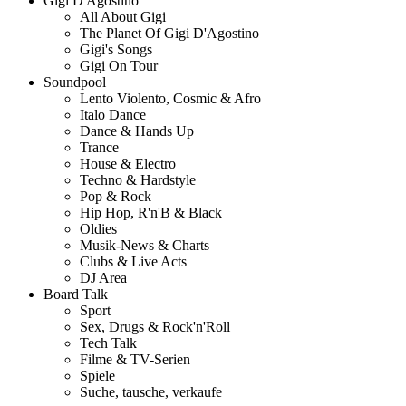
Gigi D'Agostino
All About Gigi
The Planet Of Gigi D'Agostino
Gigi's Songs
Gigi On Tour
Soundpool
Lento Violento, Cosmic & Afro
Italo Dance
Dance & Hands Up
Trance
House & Electro
Techno & Hardstyle
Pop & Rock
Hip Hop, R'n'B & Black
Oldies
Musik-News & Charts
Clubs & Live Acts
DJ Area
Board Talk
Sport
Sex, Drugs & Rock'n'Roll
Tech Talk
Filme & TV-Serien
Spiele
Suche, tausche, verkaufe