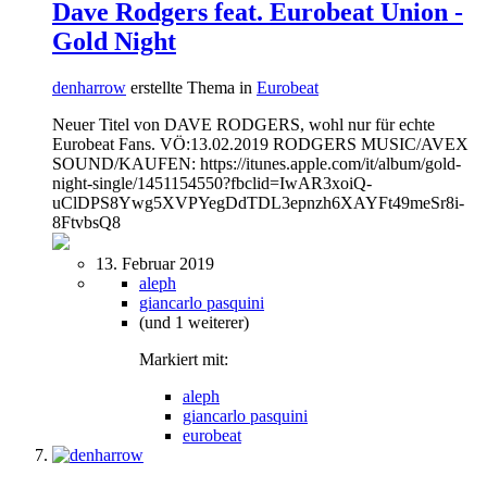
Dave Rodgers feat. Eurobeat Union -
Gold Night
denharrow
erstellte Thema in
Eurobeat
Neuer Titel von DAVE RODGERS, wohl nur für echte
Eurobeat Fans. VÖ:13.02.2019 RODGERS MUSIC/AVEX
SOUND/KAUFEN: https://itunes.apple.com/it/album/gold-
night-single/1451154550?fbclid=IwAR3xoiQ-
uClDPS8Ywg5XVPYegDdTDL3epnzh6XAYFt49meSr8i-
8FtvbsQ8
13. Februar 2019
aleph
giancarlo pasquini
(und 1 weiterer)
Markiert mit:
aleph
giancarlo pasquini
eurobeat