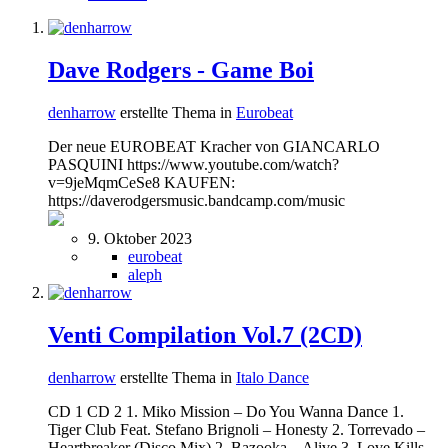
Dave Rodgers - Game Boi
denharrow
erstellte Thema in
Eurobeat
Der neue EUROBEAT Kracher von GIANCARLO
PASQUINI https://www.youtube.com/watch?
v=9jeMqmCeSe8 KAUFEN:
https://daverodgersmusic.bandcamp.com/music
9. Oktober 2023
eurobeat
aleph
Venti Compilation Vol.7 (2CD)
denharrow
erstellte Thema in
Italo Dance
CD 1 CD 2 1. Miko Mission – Do You Wanna Dance 1.
Tiger Club Feat. Stefano Brignoli – Honesty 2. Torrevado –
Heartbreaker (Disco Mix) 2. Bazooka – Alive 3. Love Kills –