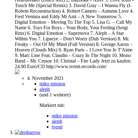
Touch Me (Special Remix) 3. David Gray – I Wanna Fly (I-
Robots Reconstruction) 4. Robert Camero – Autumn Love 4.
Fred Ventura and Eddy Mi Ami – A New Tomorrow 5.
Digital Emotion – Moving To The Top 5. Lisa G. – Call My
Name 6. Toys For Boys – Your Body, Your Feeling (Sergi
Rmx) 6. Digital Emotion – Supernova 7. Aleph – A Star
Within You 7. Lipseye – Don't Worry (Dub Version) 8. Mr.
Freaky – Out Of My Mind (Full Version) 8. George Aaron –
Heaven (Clouds Mix) 9. Ryan Paris – I Love You Je T'Aime
9. Marc Line Feat. Claudio – Crazy In The Night 10. Mono
Band – Mr. Crusoe 10. Christal – Fire Lady Jetzt zu kaufen:
24,90 Euro/CD http://www.iventi-records.com/
4. November 2021
miko mission
aleph
(und 1 weiterer)
Markiert mit:
miko mission
aleph
iventi