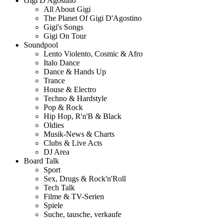
Gigi D'Agostino
All About Gigi
The Planet Of Gigi D'Agostino
Gigi's Songs
Gigi On Tour
Soundpool
Lento Violento, Cosmic & Afro
Italo Dance
Dance & Hands Up
Trance
House & Electro
Techno & Hardstyle
Pop & Rock
Hip Hop, R'n'B & Black
Oldies
Musik-News & Charts
Clubs & Live Acts
DJ Area
Board Talk
Sport
Sex, Drugs & Rock'n'Roll
Tech Talk
Filme & TV-Serien
Spiele
Suche, tausche, verkaufe