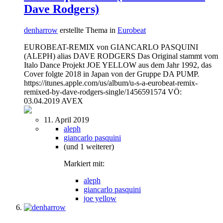
Dave Rodgers)
denharrow
erstellte Thema in
Eurobeat
EUROBEAT-REMIX von GIANCARLO PASQUINI
(ALEPH) alias DAVE RODGERS Das Original stammt vom
Italo Dance Projekt JOE YELLOW aus dem Jahr 1992, das
Cover folgte 2018 in Japan von der Gruppe DA PUMP.
https://itunes.apple.com/us/album/u-s-a-eurobeat-remix-
remixed-by-dave-rodgers-single/1456591574 VÖ:
03.04.2019 AVEX
11. April 2019
aleph
giancarlo pasquini
(und 1 weiterer)
Markiert mit:
aleph
giancarlo pasquini
joe yellow