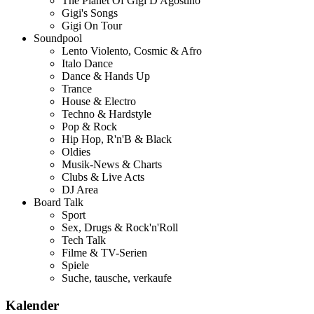
The Planet Of Gigi D'Agostino
Gigi's Songs
Gigi On Tour
Soundpool
Lento Violento, Cosmic & Afro
Italo Dance
Dance & Hands Up
Trance
House & Electro
Techno & Hardstyle
Pop & Rock
Hip Hop, R'n'B & Black
Oldies
Musik-News & Charts
Clubs & Live Acts
DJ Area
Board Talk
Sport
Sex, Drugs & Rock'n'Roll
Tech Talk
Filme & TV-Serien
Spiele
Suche, tausche, verkaufe
Kalender