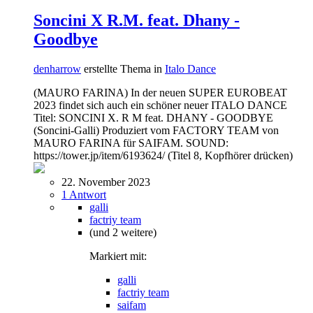
Soncini X R.M. feat. Dhany -
Goodbye
denharrow
erstellte Thema in
Italo Dance
(MAURO FARINA) In der neuen SUPER EUROBEAT
2023 findet sich auch ein schöner neuer ITALO DANCE
Titel: SONCINI X. R M feat. DHANY - GOODBYE
(Soncini-Galli) Produziert vom FACTORY TEAM von
MAURO FARINA für SAIFAM. SOUND:
https://tower.jp/item/6193624/ (Titel 8, Kopfhörer drücken)
22. November 2023
1 Antwort
galli
factriy team
(und 2 weitere)
Markiert mit:
galli
factriy team
saifam