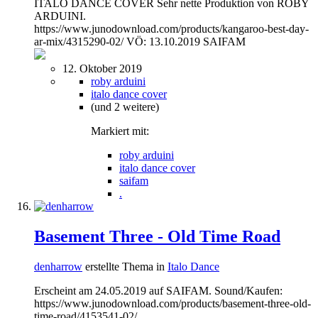
ITALO DANCE COVER Sehr nette Produktion von ROBY
ARDUINI.
https://www.junodownload.com/products/kangaroo-best-day-
ar-mix/4315290-02/ VÖ: 13.10.2019 SAIFAM
12. Oktober 2019
roby arduini
italo dance cover
(und 2 weitere)
Markiert mit:
roby arduini
italo dance cover
saifam
.
Basement Three - Old Time Road
denharrow
erstellte Thema in
Italo Dance
Erscheint am 24.05.2019 auf SAIFAM. Sound/Kaufen:
https://www.junodownload.com/products/basement-three-old-
time-road/4153541-02/