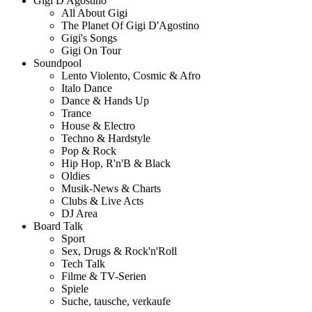
Gigi D'Agostino
All About Gigi
The Planet Of Gigi D'Agostino
Gigi's Songs
Gigi On Tour
Soundpool
Lento Violento, Cosmic & Afro
Italo Dance
Dance & Hands Up
Trance
House & Electro
Techno & Hardstyle
Pop & Rock
Hip Hop, R'n'B & Black
Oldies
Musik-News & Charts
Clubs & Live Acts
DJ Area
Board Talk
Sport
Sex, Drugs & Rock'n'Roll
Tech Talk
Filme & TV-Serien
Spiele
Suche, tausche, verkaufe