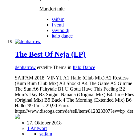
Markiert mit:
saifam
i venti
savino dj
italo dance
The Best Of Neja (LP)
denharrow
erstellte Thema in
Italo Dance
SAIFAM 2018, VINYL A1 Hallo (Club Mix) A2 Restless
(Bum Bum Club Mix) A3 Shock! A4 The Game A5 Gimme
The Sun A6 Fairytale B1 U Gotta Have This Feeling B2
Mum's Day B3 Singin' Nanana (Original Mix) B4 Time Flies
(Original Mix) B5 Back 4 The Morning (Extended Mix) B6
Hallo '99 Preis: 29,90 Euro.
https://www.discogs.com/de/sell/item/812823307?ev=bp_det
27. Oktober 2018
1 Antwort
saifam