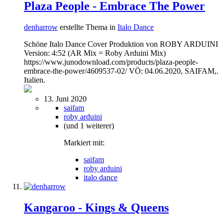
Plaza People - Embrace The Power
denharrow
erstellte Thema in
Italo Dance
Schöne Italo Dance Cover Produktion von ROBY ARDUINI
Version: 4:52 (AR Mix = Roby Arduini Mix)
https://www.junodownload.com/products/plaza-people-
embrace-the-power/4609537-02/ VÖ: 04.06.2020, SAIFAM,.
Italien.
13. Juni 2020
saifam
roby arduini
(und 1 weiterer)
Markiert mit:
saifam
roby arduini
italo dance
Kangaroo - Kings & Queens