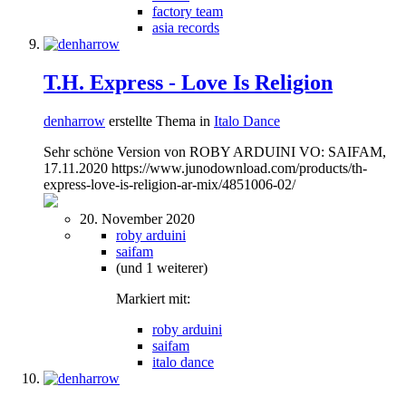
factory team
asia records
T.H. Express - Love Is Religion
denharrow
erstellte Thema in
Italo Dance
Sehr schöne Version von ROBY ARDUINI VO: SAIFAM,
17.11.2020 https://www.junodownload.com/products/th-
express-love-is-religion-ar-mix/4851006-02/
20. November 2020
roby arduini
saifam
(und 1 weiterer)
Markiert mit:
roby arduini
saifam
italo dance