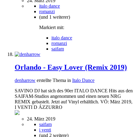
24. März 2019
italo dance
romanzi
(und 1 weiterer)
Markiert mit:
italo dance
romanzi
saifam
Orlando - Easy Lover (Remix 2019)
denharrow
erstellte Thema in
Italo Dance
SAVINO DJ hat sich des 90er ITALO DANCE Hits aus den
SAIFAM-Studios angenommen und einen neuen NRG
REMIX gebastelt. Jetzt auf Vinyl erhältlich. VÖ: März 2019,
I VENTI D ÁZZURRO
24. März 2019
saifam
i venti
(und 2 weitere)