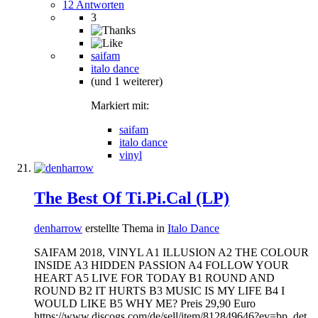
12 Antworten
3
saifam
italo dance
(und 1 weiterer)
Markiert mit:
saifam
italo dance
vinyl
The Best Of Ti.Pi.Cal (LP)
denharrow
erstellte Thema in
Italo Dance
SAIFAM 2018, VINYL A1 ILLUSION A2 THE COLOUR
INSIDE A3 HIDDEN PASSION A4 FOLLOW YOUR
HEART A5 LIVE FOR TODAY B1 ROUND AND
ROUND B2 IT HURTS B3 MUSIC IS MY LIFE B4 I
WOULD LIKE B5 WHY ME? Preis 29,90 Euro
https://www.discogs.com/de/sell/item/812849646?ev=bp_det