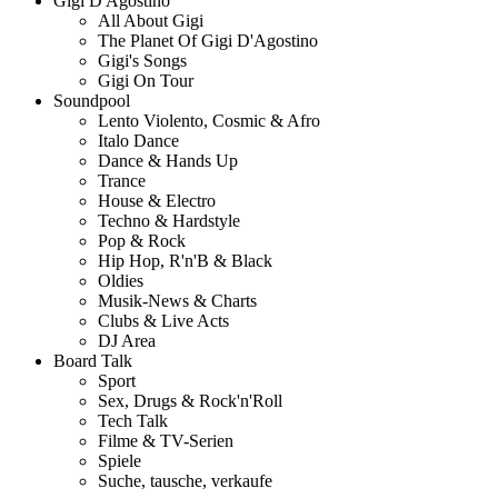
Gigi D'Agostino
All About Gigi
The Planet Of Gigi D'Agostino
Gigi's Songs
Gigi On Tour
Soundpool
Lento Violento, Cosmic & Afro
Italo Dance
Dance & Hands Up
Trance
House & Electro
Techno & Hardstyle
Pop & Rock
Hip Hop, R'n'B & Black
Oldies
Musik-News & Charts
Clubs & Live Acts
DJ Area
Board Talk
Sport
Sex, Drugs & Rock'n'Roll
Tech Talk
Filme & TV-Serien
Spiele
Suche, tausche, verkaufe