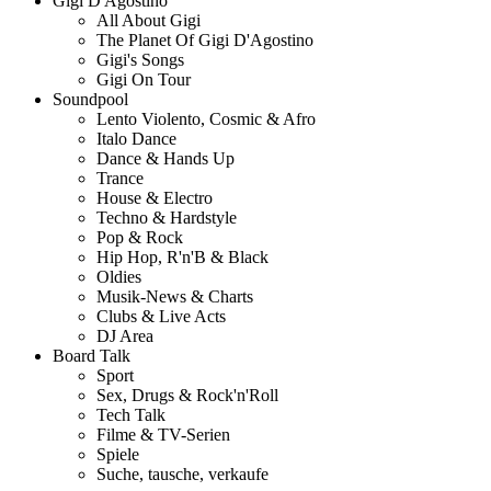
Gigi D'Agostino
All About Gigi
The Planet Of Gigi D'Agostino
Gigi's Songs
Gigi On Tour
Soundpool
Lento Violento, Cosmic & Afro
Italo Dance
Dance & Hands Up
Trance
House & Electro
Techno & Hardstyle
Pop & Rock
Hip Hop, R'n'B & Black
Oldies
Musik-News & Charts
Clubs & Live Acts
DJ Area
Board Talk
Sport
Sex, Drugs & Rock'n'Roll
Tech Talk
Filme & TV-Serien
Spiele
Suche, tausche, verkaufe