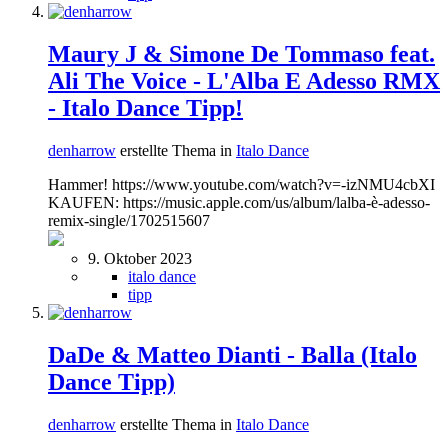
Maury J & Simone De Tommaso feat.
Ali The Voice - L'Alba E Adesso RMX
- Italo Dance Tipp!
denharrow
erstellte Thema in
Italo Dance
Hammer! https://www.youtube.com/watch?v=-izNMU4cbXI
KAUFEN: https://music.apple.com/us/album/lalba-è-adesso-
remix-single/1702515607
9. Oktober 2023
italo dance
tipp
DaDe & Matteo Dianti - Balla (Italo
Dance Tipp)
denharrow
erstellte Thema in
Italo Dance