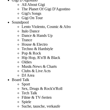
Gigi D'Agostino
All About Gigi
The Planet Of Gigi D'Agostino
Gigi's Songs
Gigi On Tour
Soundpool
Lento Violento, Cosmic & Afro
Italo Dance
Dance & Hands Up
Trance
House & Electro
Techno & Hardstyle
Pop & Rock
Hip Hop, R'n'B & Black
Oldies
Musik-News & Charts
Clubs & Live Acts
DJ Area
Board Talk
Sport
Sex, Drugs & Rock'n'Roll
Tech Talk
Filme & TV-Serien
Spiele
Suche, tausche, verkaufe