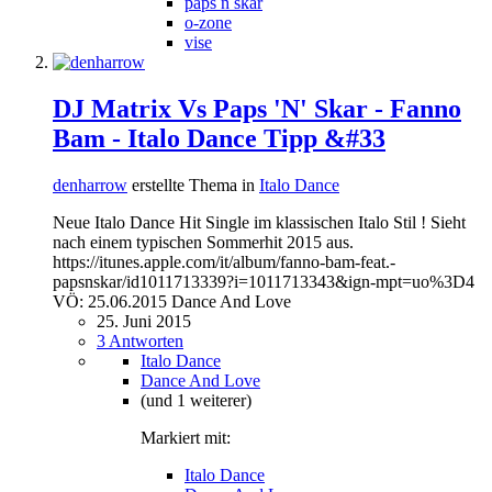
paps n skar
o-zone
vise
DJ Matrix Vs Paps 'N' Skar - Fanno
Bam - Italo Dance Tipp &#33
denharrow
erstellte Thema in
Italo Dance
Neue Italo Dance Hit Single im klassischen Italo Stil ! Sieht
nach einem typischen Sommerhit 2015 aus.
https://itunes.apple.com/it/album/fanno-bam-feat.-
papsnskar/id1011713339?i=1011713343&ign-mpt=uo%3D4
VÖ: 25.06.2015 Dance And Love
25. Juni 2015
3 Antworten
Italo Dance
Dance And Love
(und 1 weiterer)
Markiert mit:
Italo Dance