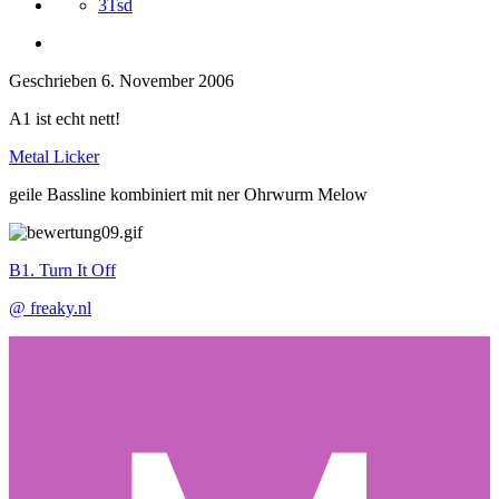
3Tsd
Geschrieben
6. November 2006
A1 ist echt nett!
Metal Licker
geile Bassline kombiniert mit ner Ohrwurm Melow
B1. Turn It Off
@ freaky.nl