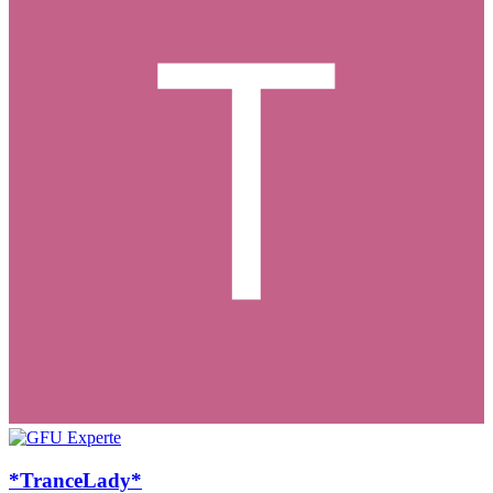
*TranceLady*