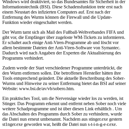
Windows wird deaktiviert, so das Bundesamtes für Sicherheit in der
Informationstechnik (BSI). Diese Schadensfunktion trete erst nach
einem Neustart des infizierten Computers auf. Erst nach der
Entfernung des Wurms können die Firewall und die Update-
Funktion wieder eingeschaltet werden.
Der Wurm tarnt sich als Mail des Fußball-Weltverbandes FIFA und
gibt vor, die Empfänger über zugeloste WM-Tickets zu informieren.
Er schaltet auch einige Anti-Viren-Programme ab und löscht vor
allem bestimmte Dateien der Anti-Viren-Software von Symantec.
Dadurch wird nach Angaben der Experten die Aktualisierung des
Programms verhindert.
Zudem werde der Start verschiedener Programme unterdrückt, die
den Wurm entfernen sollen. Die betroffenen Hersteller hätten ihre
Tools entsprechend geändert. Die aktuelle Beschreibung des Sober-
Wurms und Hinweise zu seiner Entfernung bietet das BSI auf seiner
Website: www.bsi.de/av/vb/sobero.htm.
Ein praktisches Tool, um die Nervensäge wieder los zu werden, ist
Stinger. Das Programm erkennt und entfernt neben Sober noch viele
weitere Schadprogramme und ist über diesen Link erhältlich . Um
das Abschalten des Programms durch Sober zu verhindern, wurde
die Datei nun erneut umbenannt. Nachdem aus stinger.exe gestern
st1nger.exe geworden war, heißt die Datei nun s-t-i-n-g-e-r.exe.