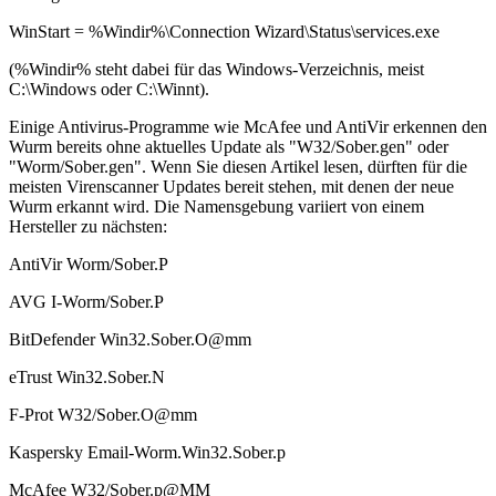
WinStart = %Windir%\Connection Wizard\Status\services.exe
(%Windir% steht dabei für das Windows-Verzeichnis, meist
C:\Windows oder C:\Winnt).
Einige Antivirus-Programme wie McAfee und AntiVir erkennen den
Wurm bereits ohne aktuelles Update als "W32/Sober.gen" oder
"Worm/Sober.gen". Wenn Sie diesen Artikel lesen, dürften für die
meisten Virenscanner Updates bereit stehen, mit denen der neue
Wurm erkannt wird. Die Namensgebung variiert von einem
Hersteller zu nächsten:
AntiVir Worm/Sober.P
AVG I-Worm/Sober.P
BitDefender Win32.Sober.O@mm
eTrust Win32.Sober.N
F-Prot W32/Sober.O@mm
Kaspersky Email-Worm.Win32.Sober.p
McAfee W32/Sober.p@MM