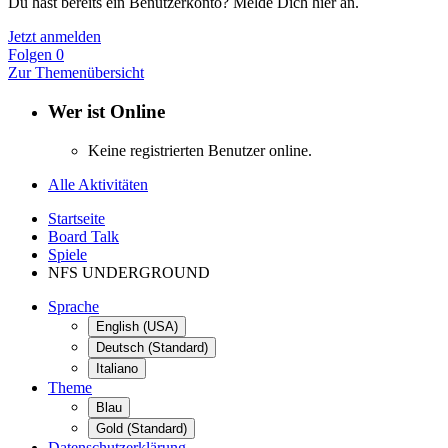
Du hast bereits ein Benutzerkonto? Melde Dich hier an.
Jetzt anmelden
Folgen
0
Zur Themenübersicht
Wer ist Online
Keine registrierten Benutzer online.
Alle Aktivitäten
Startseite
Board Talk
Spiele
NFS UNDERGROUND
Sprache
English (USA)
Deutsch (Standard)
Italiano
Theme
Blau
Gold (Standard)
Datenschutzerklärung