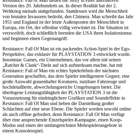
Resistance: Fall of Man siedelt die Story in einer alternativen
Version des 20. Jahrhunderts an. In dieser Realität hat der 2.
Weltkrieg niemals stattgefunden. Stattdessen wird die Menschheit
von brutalen Invasoren bedroht, den Chimera. Man schreibt das Jahr
1951 und England ist der letzte Außenposten der Menschheit in
Europa, ein Ort, der offenbar völlig verwüstet ist. Die Situation ist
verzweifelt, doch schließlich beenden die USA ihren Isolationismus
und beginnen einen Gegenangriff.
Resistance: Fall Of Man ist ein packendes Action-Spiel in der Ego-
Perspektive, das exklusiv für PLAYSTATION 3 entwickelt wurde.
Insomniac Games, ein Unternehmen, das vor allem mit seinen
„Ratchet & Clank“-Titeln auf sich aufmerksam machte, hat mit
Resistance: Fall of Man ein echtes Spielerlebnis der nächsten
Generation geschaffen, das dem Spieler intelligentere Gegner, eine
große Auswahl grauenhafter Kreaturen, nutzbare Fahrzeuge und
hochdetaillierte, abwechslungsreiche Umgebungen bietet. Die
überlegene Leistungsfähigkeit der PLAYSTATION 3 ist die
Voraussetzung für eindringlichere Grafiken und Soundeffekte in
Resistance: Fall Of Man und heben die Darstellung großer
Schlachten auf eine neue Ebene. Die Spieler werden sowohl online
als auch offline gefordert, denn Resistance: Fall Of Man verfügt
über eine ansprechende Einzelspieler-Kampagne, einen Koop-
Modus und einen der umfangreichsten Mehrspielerangebote in
einem Konsolenspiel.