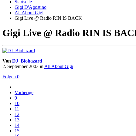
Startseite
Gigi D'Agostino
All About Gigi
Gigi Live @ Radio RIN IS BACK
Gigi Live @ Radio RIN IS BA
Von
DJ_Biohazard
2. September 2003
in
All About Gigi
Folgen
0
Vorherige
9
10
11
12
13
14
15