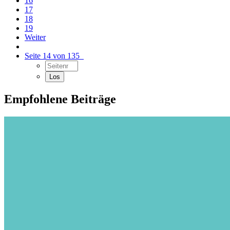
16
17
18
19
Weiter
Seite 14 von 135
Empfohlene Beiträge