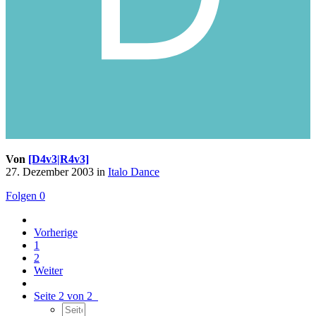
Von
[D4v3|R4v3]
27. Dezember 2003
in
Italo Dance
Folgen
0
Vorherige
1
2
Weiter
Seite 2 von 2