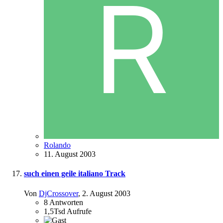
Rolando
11. August 2003
such einen geile italiano Track
Von
DjCrossover
,
2. August 2003
8
Antworten
1,5Tsd
Aufrufe