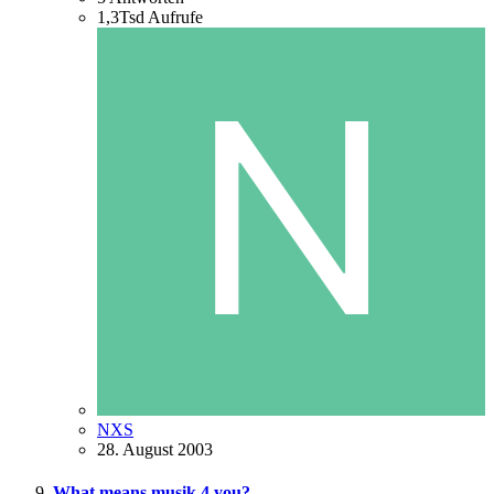
1,3Tsd
Aufrufe
NXS
28. August 2003
What means musik 4 you?