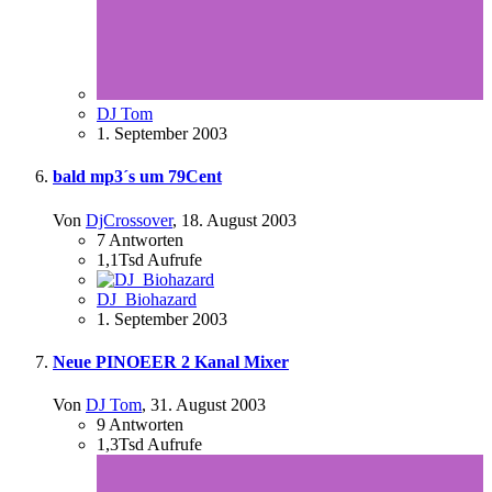
DJ Tom
1. September 2003
bald mp3´s um 79Cent
Von
DjCrossover
,
18. August 2003
7
Antworten
1,1Tsd
Aufrufe
DJ_Biohazard
1. September 2003
Neue PINOEER 2 Kanal Mixer
Von
DJ Tom
,
31. August 2003
9
Antworten
1,3Tsd
Aufrufe