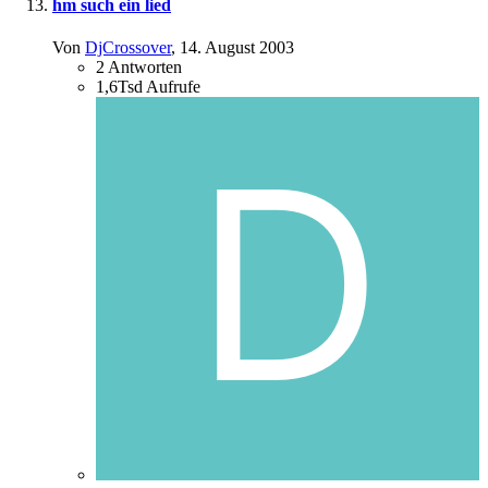
hm such ein lied
Von
DjCrossover
,
14. August 2003
2
Antworten
1,6Tsd
Aufrufe