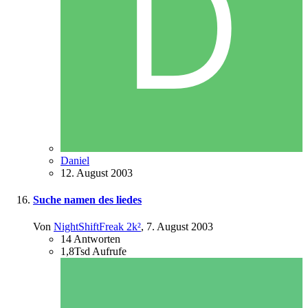
Daniel
12. August 2003
Suche namen des liedes
Von
NightShiftFreak 2k²
,
7. August 2003
14
Antworten
1,8Tsd
Aufrufe