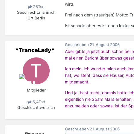
wird.
7,5Tsd
Geschlecht:
männlich
Frei nach dem (traurigen) Motto: 
Ort:
Berlin
Ist schade aber es ist eben leider so
Geschrieben
21. August 2006
*TranceLady*
Aber gibts ja jetzt auch schon bei
mal einen Bericht über sowas geseh
Ich mein, ich wunder mich auch imm
hat, wo steht, dass sie Häuser, Aut
mitgemacht.
Mitglieder
Und ja, hast recht, damals hatte i
eigentlich nie Spam Mails erhalten
6,4Tsd
anzumelden oder sowas, ist der Sp
Geschlecht:
weiblich
Geschrieben
21. August 2006