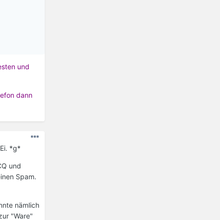
testen und
lefon dann
Ei. *g*
ICQ und
einen Spam.
nnte nämlich
zur "Ware"