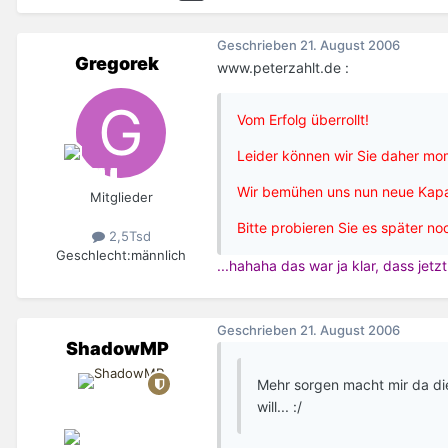
Geschrieben
21. August 2006
Gregorek
www.peterzahlt.de :
Vom Erfolg überrollt!
Leider können wir Sie daher mo
Wir bemühen uns nun neue Kapaz
Mitglieder
Bitte probieren Sie es später no
2,5Tsd
Geschlecht:
männlich
...hahaha das war ja klar, dass jet
Geschrieben
21. August 2006
ShadowMP
Mehr sorgen macht mir da die 
will... :/