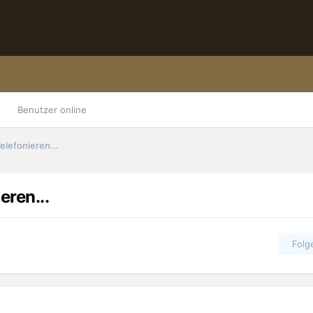
Benutzer online
elefonieren...
eren...
Folg