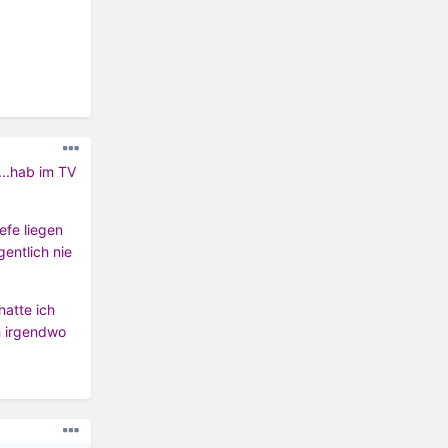
...hab im TV
efe liegen
gentlich nie
hatte ich
h irgendwo