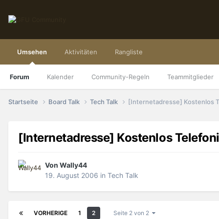
Umsehen
Aktivitäten
Rangliste
Forum
Kalender
Community-Regeln
Teammitglieder
Startseite
Board Talk
Tech Talk
[Internetadresse] Kostenlos T
[Internetadresse] Kostenlos Telefoni
Von
Wally44
19. August 2006
in
Tech Talk
VORHERIGE
1
2
Seite 2 von 2