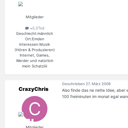
Mitglieder
45,5Tsd
Geschlecht:
männlich
Ort:
Emden
Interessen:
Musik
(Hören & Produzieren)
Internet, Games,
Werder und natürlich
mein Schatziiii
Geschrieben
27. März 2008
CrazyChris
Also finde das ne nette Idee, aber
100 freiminuten im monat egal wan
Mitglieder