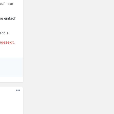
uf Ihrer
ie einfach
eht´s!
ngezeigt.