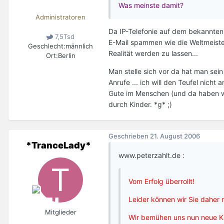
Was meinste damit?
Administratoren
Da IP-Telefonie auf dem bekannten I
7,5Tsd
E-Mail spammen wie die Weltmeiste
Geschlecht:
männlich
Realität werden zu lassen...
Ort:
Berlin
Man stelle sich vor da hat man se
Anrufe ... ich will den Teufel nich
Gute im Menschen (und da haben wi
durch Kinder. *g* ;)
Geschrieben
21. August 2006
*TranceLady*
www.peterzahlt.de :
Vom Erfolg überrollt!
Leider können wir Sie daher
Mitglieder
Wir bemühen uns nun neue Ka