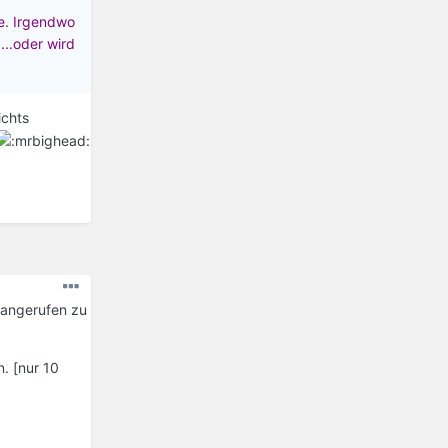
fe. Irgendwo
...oder wird
ichts
 angerufen zu
. [nur 10