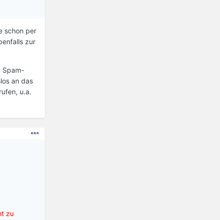
te schon per
enfalls zur
0 Spam-
slos an das
ufen, u.a.
t zu