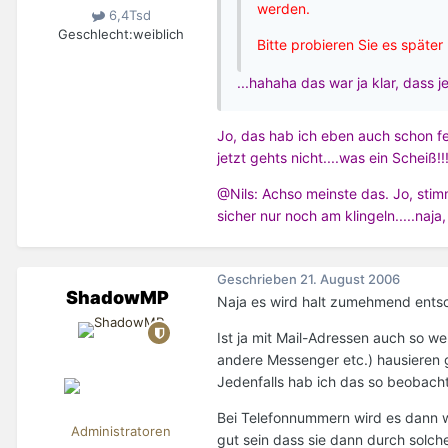
werden.
6,4Tsd
Geschlecht:
weiblich
Bitte probieren Sie es später
...hahaha das war ja klar, dass 
Jo, das hab ich eben auch schon fes
jetzt gehts nicht....was ein Scheiß!!
@Nils: Achso meinste das. Jo, sti
sicher nur noch am klingeln.....naja
Geschrieben
21. August 2006
ShadowMP
Naja es wird halt zumehmend entsc
Ist ja mit Mail-Adressen auch so w
andere Messenger etc.) hausieren g
Jedenfalls hab ich das so beobacht
Bei Telefonnummern wird es dann wo
Administratoren
gut sein dass sie dann durch solch