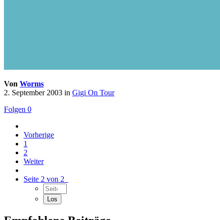
Von
Worms
2. September 2003
in
Gigi On Tour
Folgen
0
Vorherige
1
2
Weiter
Seite 2 von 2