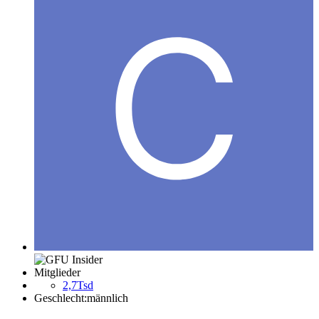
Mitglieder
2,7Tsd
Geschlecht:
männlich