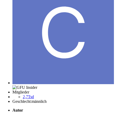
Mitglieder
2,7Tsd
Geschlecht:
männlich
Autor