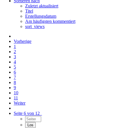
Sortieren nach
Zuletzt aktualisiert
Titel
Erstellungsdatum
Am häufigsten kommentiert
sort_views
Vorherige
1
2
3
4
5
6
7
8
9
10
11
Weiter
Seite 6 von 12