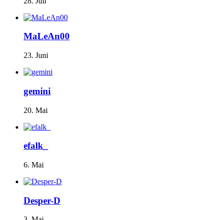
28. Juli
MaLeAn00
23. Juni
gemini
20. Mai
efalk_
6. Mai
Desper-D
3. Mai