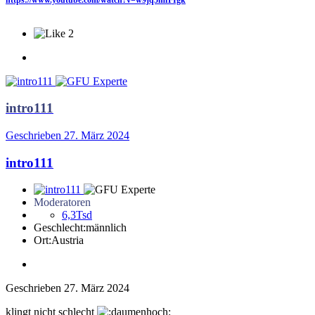
https://www.youtube.com/watch?v=w9jq5mfFIgk
2
intro111
Geschrieben
27. März 2024
intro111
Moderatoren
6,3Tsd
Geschlecht:
männlich
Ort:
Austria
Geschrieben
27. März 2024
klingt nicht schlecht