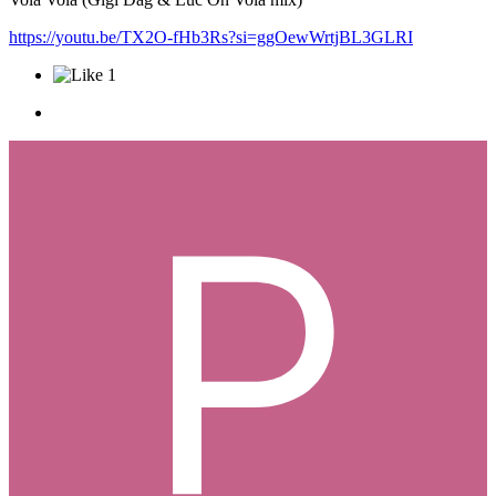
https://youtu.be/TX2O-fHb3Rs?si=ggOewWrtjBL3GLRI
1