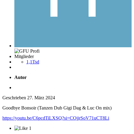
Mitglieder
1,1Tsd
Autor
Geschrieben
27. März 2024
Goodbye Bonsoir (Tanzen Dub Gigi Dag & Luc On mix)
https://youtu.be/C6pcdTiLXSQ?si=COjjrSoV71uCT8Li
1