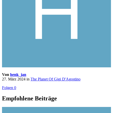
Von
henk_jan
27. März 2024
in
The Planet Of Gigi D'Agostino
Folgen
0
Empfohlene Beiträge