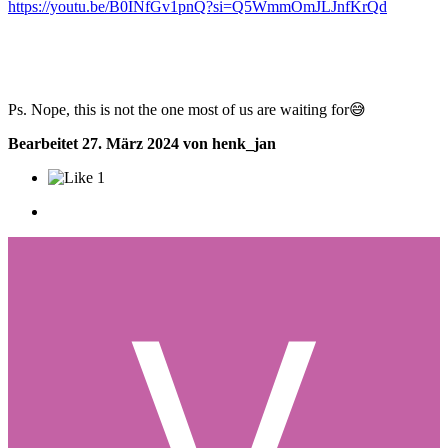
https://youtu.be/B0INfGv1pnQ?si=Q5WmmOmJLJnfKrQd
Ps. Nope, this is not the one most of us are waiting for
😅
Bearbeitet
27. März 2024
von henk_jan
1