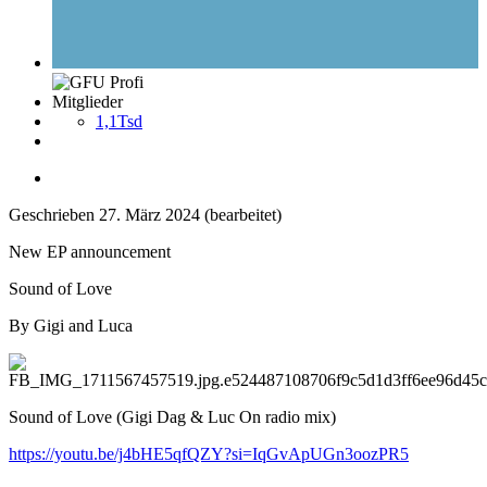
Mitglieder
1,1Tsd
Geschrieben
27. März 2024
(bearbeitet)
New EP announcement
Sound of Love
By Gigi and Luca
Sound of Love (Gigi Dag & Luc On radio mix)
https://youtu.be/j4bHE5qfQZY?si=IqGvApUGn3oozPR5