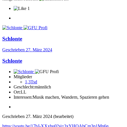
1
Schlonte
Geschrieben
27. März 2024
Schlonte
Mitglieder
1,3Tsd
Geschlecht:
männlich
Ort:
LL
Interessen:
Musik machen, Wandern, Spazieren gehen
Geschrieben
27. März 2024
(bearbeitet)
https://youtu.be/17bJ-XXxbu0?si=3xYHQAbCm3p1Mp6n