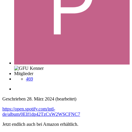
Mitglieder
469
Geschrieben
28. März 2024
(bearbeitet)
https://open.spotify.com/intl-
de/album/0EIf1dp42TzCxW2WSCFNC7
Jetzt endlich auch bei Amazon erhältlich.