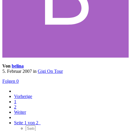
Von
belina
5. Februar 2007
in
Gigi On Tour
Folgen
0
Vorherige
1
2
Weiter
Seite 1 von 2